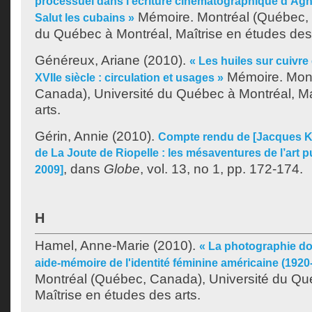
processuel dans l'écriture cinématographique d'Agn
Mémoire. Montréal (Québec, 
Salut les cubains »
du Québec à Montréal, Maîtrise en études des 
Généreux, Ariane
(2010).
« Les huiles sur cuivr
Mémoire. Mont
XVIIe siècle : circulation et usages »
Canada), Université du Québec à Montréal, Ma
arts.
Gérin, Annie
(2010).
Compte rendu de [Jacques Ke
de La Joute de Riopelle : les mésaventures de l’art p
, dans
Globe
, vol. 13, no 1, pp. 172-174.
2009]
H
Hamel, Anne-Marie
(2010).
« La photographie 
aide-mémoire de l'identité féminine américaine (1920
Montréal (Québec, Canada), Université du Qu
Maîtrise en études des arts.