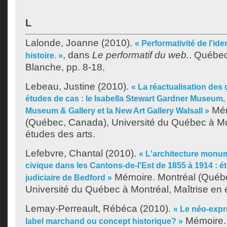
L
Lalonde, Joanne
(2010).
« Performativité de l’ide
, dans
Le performatif du web.
. Québe
histoire. »
Blanche, pp. 8-18.
Lebeau, Justine
(2010).
« La réactualisation des 
études de cas : le Isabella Stewart Gardner Museum, 
Mém
Museum & Gallery et la New Art Gallery Walsall »
(Québec, Canada), Université du Québec à Mon
études des arts.
Lefebvre, Chantal
(2010).
« L'architecture monum
civique dans les Cantons-de-l'Est de 1855 à 1914 : étu
Mémoire. Montréal (Québ
judiciaire de Bedford »
Université du Québec à Montréal, Maîtrise en 
Lemay-Perreault, Rébéca
(2010).
« Le néo-expr
Mémoire. 
label marchand ou concept historique? »