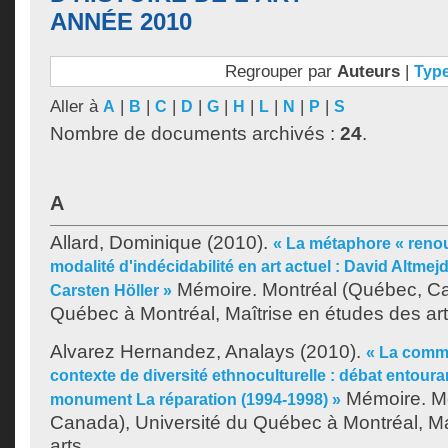
ANNÉE 2010
Regrouper par
Auteurs
|
Typ
Aller à
|
|
|
|
|
|
|
|
|
A
B
C
D
G
H
L
N
P
S
Nombre de documents archivés :
24
.
A
Allard, Dominique
(2010).
« La métaphore « ren
modalité d'indécidabilité en art actuel : David Altme
Mémoire. Montréal (Québec, Ca
Carsten Höller »
Québec à Montréal, Maîtrise en études des art
Alvarez Hernandez, Analays
(2010).
« La comm
contexte de diversité ethnoculturelle : débat entouran
Mémoire. Mo
monument La réparation (1994-1998) »
Canada), Université du Québec à Montréal, Ma
arts.