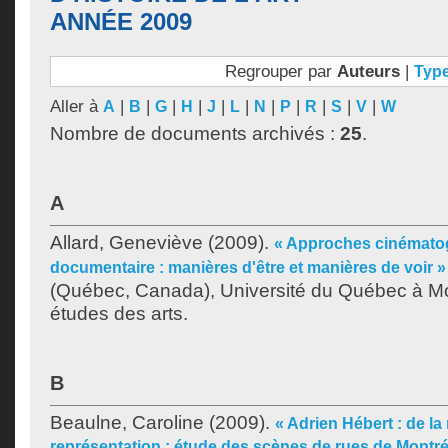
ANNÉE 2009
Regrouper par
Auteurs
|
Typ
Aller à
|
|
|
|
|
|
|
|
|
|
|
A
B
G
H
J
L
N
P
R
S
V
W
Nombre de documents archivés :
25
.
A
Allard, Geneviève
(2009).
« Approches cinématog
documentaire : manières d'être et manières de voir »
(Québec, Canada), Université du Québec à Mon
études des arts.
B
Beaulne, Caroline
(2009).
« Adrien Hébert : de la r
représentation : étude des scènes de rues de Montré