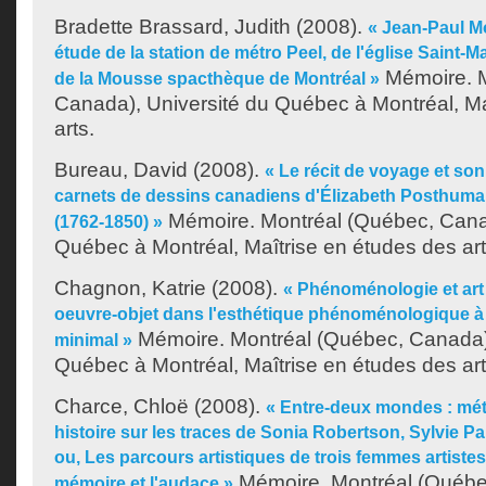
Bradette Brassard, Judith
(2008).
« Jean-Paul Mo
étude de la station de métro Peel, de l'église Saint-
Mémoire. M
de la Mousse spacthèque de Montréal »
Canada), Université du Québec à Montréal, Ma
arts.
Bureau, David
(2008).
« Le récit de voyage et son i
carnets de dessins canadiens d'Élizabeth Posthuma
Mémoire. Montréal (Québec, Canad
(1762-1850) »
Québec à Montréal, Maîtrise en études des art
Chagnon, Katrie
(2008).
« Phénoménologie et art 
oeuvre-objet dans l'esthétique phénoménologique à l
Mémoire. Montréal (Québec, Canada),
minimal »
Québec à Montréal, Maîtrise en études des art
Charce, Chloë
(2008).
« Entre-deux mondes : méti
histoire sur les traces de Sonia Robertson, Sylvie P
ou, Les parcours artistiques de trois femmes artistes
Mémoire. Montréal (Québe
mémoire et l'audace »