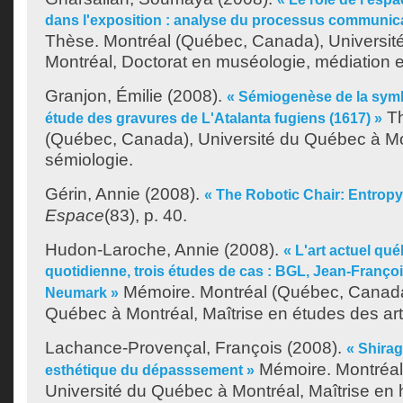
dans l'exposition : analyse du processus communicat
Thèse. Montréal (Québec, Canada), Universit
Montréal, Doctorat en muséologie, médiation e
Granjon, Émilie
(2008).
« Sémiogenèse de la symb
Th
étude des gravures de L'Atalanta fugiens (1617) »
(Québec, Canada), Université du Québec à Mo
sémiologie.
Gérin, Annie
(2008).
« The Robotic Chair: Entropy
Espace
(83), p. 40.
Hudon-Laroche, Annie
(2008).
« L'art actuel qué
quotidienne, trois études de cas : BGL, Jean-Franço
Mémoire. Montréal (Québec, Canada)
Neumark »
Québec à Montréal, Maîtrise en études des art
Lachance-Provençal, François
(2008).
« Shira
Mémoire. Montréal
esthétique du dépasssement »
Université du Québec à Montréal, Maîtrise en his