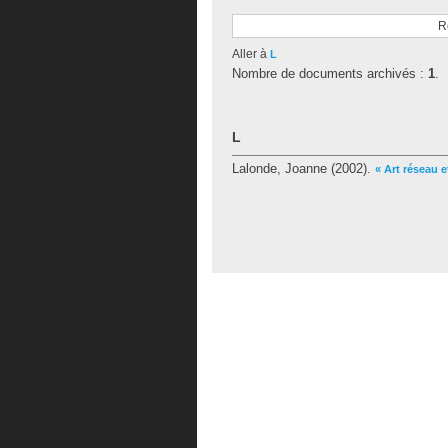
R
Aller à
L
Nombre de documents archivés :
1
.
L
Lalonde, Joanne
(2002).
« Art réseau e