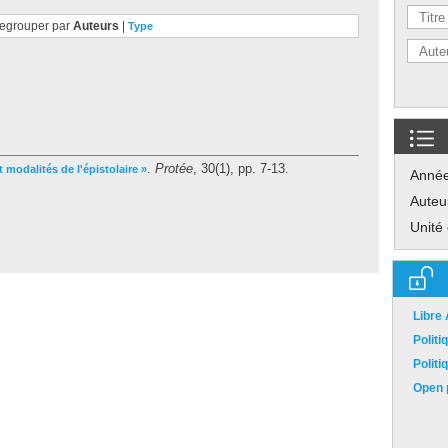
egrouper par
Auteurs
|
Type
.
Protée
, 30(1), pp. 7-13.
t modalités de l'épistolaire »
Anné
Auteu
Unité
Libre
Polit
Polit
Open p