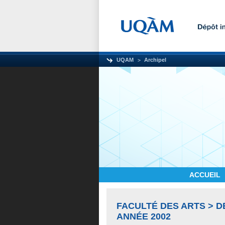
UQAM
Archipel
ACCUEIL
FACULTÉ DES ARTS > D
ANNÉE 2002