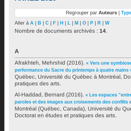
Regrouper par
Auteurs
|
Typ
Aller à
|
|
|
|
|
|
|
|
|
|
A
B
C
F
H
L
M
O
P
R
W
Nombre de documents archivés :
14
.
A
Afrakhteh, Mehrshid
(2016).
« Vers une symbiose
performance du Sacre du printemps à quatre mains 
Québec, Université du Québec à Montréal, Doc
pratiques des arts.
Al-Haddad, Bernard
(2016).
« Les espaces "entre"
paroles et des images aux croisements des conflits 
Montréal (Québec, Canada), Université du Qu
Doctorat en études et pratiques des arts.