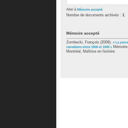
Aller à
Mémoire accepté
Nombre de documents archivés :
1
.
Mémoire accepté
Zombecki, François
(2008).
« La perce
Mémoire.
canadiens entre 1906 et 1945 »
Montréal, Maîtrise en histoire.