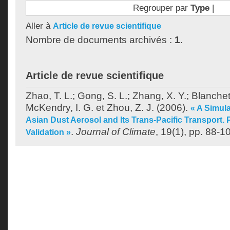
Regrouper par
Type
|
Aller à
Article de revue scientifique
Nombre de documents archivés :
1
.
Article de revue scientifique
Zhao, T. L.
;
Gong, S. L.
;
Zhang, X. Y.
;
Blanchet
McKendry, I. G.
et
Zhou, Z. J.
(2006).
« A Simul
Asian Dust Aerosol and Its Trans-Pacific Transport. 
.
Journal of Climate
, 19(1), pp. 88-1
Validation »