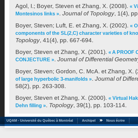
Agol, I.
;
Boyer, Steven
et
Zhang, X.
(2008).
« V
.
Journal of Topology
, 1(4), p
Montesinos links »
Boyer, Steven
;
Luft, E.
et
Zhang, X.
(2002).
« O
components of the SL(2,C) character varieties of knot
Topology
, 41(4), pp. 667-694.
Boyer, Steven
et
Zhang, X.
(2001).
« A PROOF O
.
Journal of Differential Geomet
CONJECTURE »
Boyer, Steven
;
Gordon, C. McA.
et
Zhang, X.
(
.
Journal of Diffe
of large hyperbolic 3-manifolds »
58(2), pp. 263-308.
Boyer, Steven
et
Zhang, X.
(2000).
« Virtual Ha
.
Topology
, 39(1), pp. 103-114.
Dehn filling »
UQAM - Université du Québec à Montréal
Archipel
Nous écrire