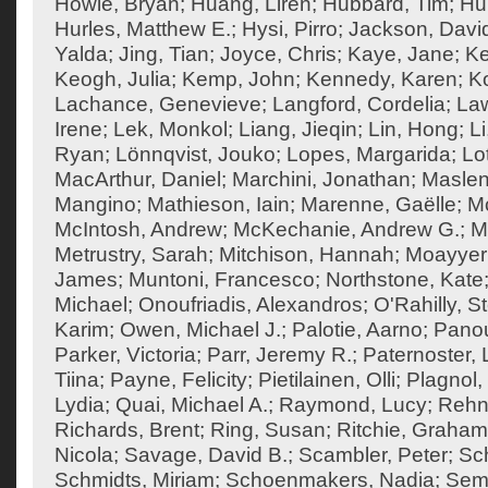
Howie, Bryan
;
Huang, Liren
;
Hubbard, Tim
;
Hu
Hurles, Matthew E.
;
Hysi, Pirro
;
Jackson, Davi
Yalda
;
Jing, Tian
;
Joyce, Chris
;
Kaye, Jane
;
K
Keogh, Julia
;
Kemp, John
;
Kennedy, Karen
;
Ko
Lachance, Genevieve
;
Langford, Cordelia
;
Law
Irene
;
Lek, Monkol
;
Liang, Jieqin
;
Lin, Hong
;
Li
Ryan
;
Lönnqvist, Jouko
;
Lopes, Margarida
;
Lo
MacArthur, Daniel
;
Marchini, Jonathan
;
Maslen
Mangino
;
Mathieson, Iain
;
Marenne, Gaëlle
;
Mc
McIntosh, Andrew
;
McKechanie, Andrew G.
;
M
Metrustry, Sarah
;
Mitchison, Hannah
;
Moayyeri
James
;
Muntoni, Francesco
;
Northstone, Kate
Michael
;
Onoufriadis, Alexandros
;
O'Rahilly, 
Karim
;
Owen, Michael J.
;
Palotie, Aarno
;
Panou
Parker, Victoria
;
Parr, Jeremy R.
;
Paternoster, 
Tiina
;
Payne, Felicity
;
Pietilainen, Olli
;
Plagnol,
Lydia
;
Quai, Michael A.
;
Raymond, Lucy
;
Rehn
Richards, Brent
;
Ring, Susan
;
Ritchie, Graham
Nicola
;
Savage, David B.
;
Scambler, Peter
;
Sch
Schmidts, Miriam
;
Schoenmakers, Nadia
;
Semp