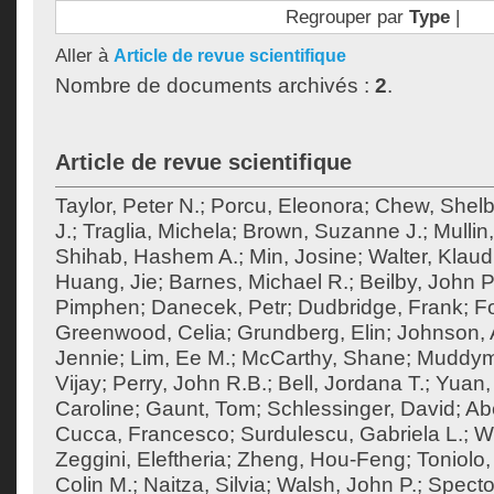
Regrouper par
Type
|
Aller à
Article de revue scientifique
Nombre de documents archivés :
2
.
Article de revue scientifique
Taylor, Peter N.
;
Porcu, Eleonora
;
Chew, Shel
J.
;
Traglia, Michela
;
Brown, Suzanne J.
;
Mullin
Shihab, Hashem A.
;
Min, Josine
;
Walter, Klaud
Huang, Jie
;
Barnes, Michael R.
;
Beilby, John P
Pimphen
;
Danecek, Petr
;
Dudbridge, Frank
;
F
Greenwood, Celia
;
Grundberg, Elin
;
Johnson, 
Jennie
;
Lim, Ee M.
;
McCarthy, Shane
;
Muddym
Vijay
;
Perry, John R.B.
;
Bell, Jordana T.
;
Yuan,
Caroline
;
Gaunt, Tom
;
Schlessinger, David
;
Ab
Cucca, Francesco
;
Surdulescu, Gabriela L.
;
Wo
Zeggini, Eleftheria
;
Zheng, Hou-Feng
;
Toniolo,
Colin M.
;
Naitza, Silvia
;
Walsh, John P.
;
Specto