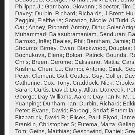
Philippa J.
;
Gambaro, Giovanni
;
Spector, Tim 
Davey
;
Durbin, Richard
;
Richards, J Brent
;
Hum
Zeggini, Eleftheria
;
Soranzo, Nicole
;
Al Turki,
Carl
;
Anney, Richard
;
Antony, Dinu
;
Soler Artig
Muhammad
;
Balasubramaniam, Senduran
;
Ba
Barroso, Inês
;
Beales, Phil
;
Bentham, Jamie
;
B
Shoumo
;
Birney, Ewan
;
Blackwood, Douglas
;
Bochukova, Elena
;
Bolton, Patrick
;
Bounds, R
Chris
;
Breen, Gerome
;
Calissano, Mattia
;
Cars
Krishna
;
Chen, Lu
;
Ciampi, Antonio
;
Cirak, Seb
Peter
;
Clement, Gail
;
Coates, Guy
;
Collier, Dav
Catherine
;
Cox, Tony
;
Craddock, Nick
;
Crooks
Sarah
;
Curtis, David
;
Daly, Allan
;
Danecek, Pet
George
;
Day-Williams, Aaron
;
Day, Ian N. M.
;
Yuanping
;
Dunham, Ian
;
Durbin, Richard
;
Edki
Peter
;
Evans, David
;
Faroogi, Sadaf
;
Fatemifa
Fitzpatrick, David R.
;
Flicek, Paul
;
Flyod, Jam
Franklin, Christopher S
;
Futema, Marta
;
Gallag
Tom
;
Geihs, Matthias
;
Geschwind, Daniel
;
Gre