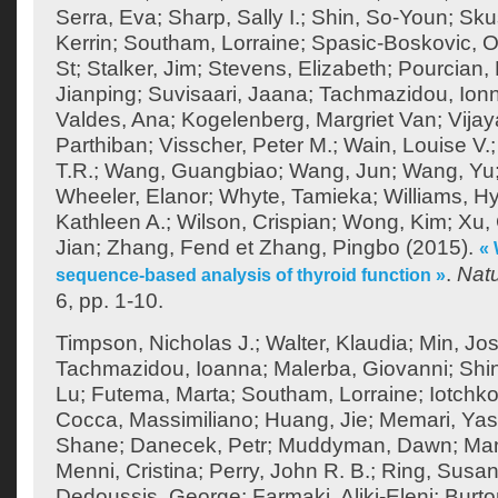
Serra, Eva
;
Sharp, Sally I.
;
Shin, So-Youn
;
Sku
Kerrin
;
Southam, Lorraine
;
Spasic-Boskovic, O
St
;
Stalker, Jim
;
Stevens, Elizabeth
;
Pourcian, 
Jianping
;
Suvisaari, Jaana
;
Tachmazidou, Ion
Valdes, Ana
;
Kogelenberg, Margriet Van
;
Vija
Parthiban
;
Visscher, Peter M.
;
Wain, Louise V.
T.R.
;
Wang, Guangbiao
;
Wang, Jun
;
Wang, Yu
Wheeler, Elanor
;
Whyte, Tamieka
;
Williams, H
Kathleen A.
;
Wilson, Crispian
;
Wong, Kim
;
Xu,
Jian
;
Zhang, Fend
et
Zhang, Pingbo
(2015).
«
.
Nat
sequence-based analysis of thyroid function »
6, pp. 1-10.
Timpson, Nicholas J.
;
Walter, Klaudia
;
Min, Jos
Tachmazidou, Ioanna
;
Malerba, Giovanni
;
Shi
Lu
;
Futema, Marta
;
Southam, Lorraine
;
Iotchko
Cocca, Massimiliano
;
Huang, Jie
;
Memari, Yas
Shane
;
Danecek, Petr
;
Muddyman, Dawn
;
Man
Menni, Cristina
;
Perry, John R. B.
;
Ring, Susan
Dedoussis, George
;
Farmaki, Aliki-Eleni
;
Burto