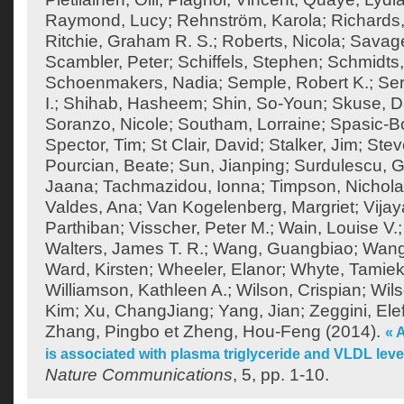
Raymond, Lucy
;
Rehnström, Karola
;
Richards,
Ritchie, Graham R. S.
;
Roberts, Nicola
;
Savage
Scambler, Peter
;
Schiffels, Stephen
;
Schmidts,
Schoenmakers, Nadia
;
Semple, Robert K.
;
Ser
I.
;
Shihab, Hasheem
;
Shin, So-Youn
;
Skuse, D
Soranzo, Nicole
;
Southam, Lorraine
;
Spasic-Bo
Spector, Tim
;
St Clair, David
;
Stalker, Jim
;
Stev
Pourcian, Beate
;
Sun, Jianping
;
Surdulescu, G
Jaana
;
Tachmazidou, Ionna
;
Timpson, Nichol
Valdes, Ana
;
Van Kogelenberg, Margriet
;
Vija
Parthiban
;
Visscher, Peter M.
;
Wain, Louise V.
Walters, James T. R.
;
Wang, Guangbiao
;
Wang
Ward, Kirsten
;
Wheeler, Elanor
;
Whyte, Tamie
Williamson, Kathleen A.
;
Wilson, Crispian
;
Wils
Kim
;
Xu, ChangJiang
;
Yang, Jian
;
Zeggini, Ele
Zhang, Pingbo
et
Zheng, Hou-Feng
(2014).
« 
is associated with plasma triglyceride and VLDL lev
Nature Communications
, 5, pp. 1-10.