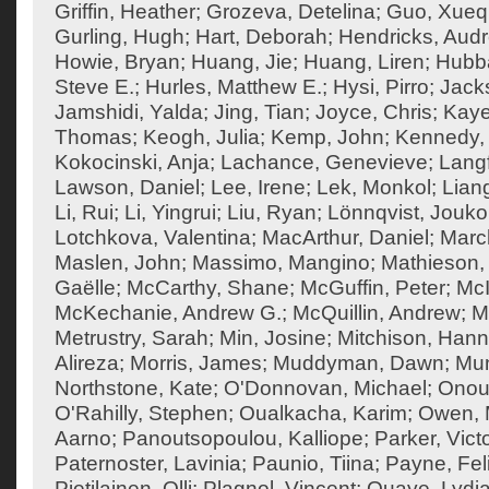
Griffin, Heather
;
Grozeva, Detelina
;
Guo, Xueq
Gurling, Hugh
;
Hart, Deborah
;
Hendricks, Aud
Howie, Bryan
;
Huang, Jie
;
Huang, Liren
;
Hubba
Steve E.
;
Hurles, Matthew E.
;
Hysi, Pirro
;
Jack
Jamshidi, Yalda
;
Jing, Tian
;
Joyce, Chris
;
Kaye
Thomas
;
Keogh, Julia
;
Kemp, John
;
Kennedy,
Kokocinski, Anja
;
Lachance, Genevieve
;
Langf
Lawson, Daniel
;
Lee, Irene
;
Lek, Monkol
;
Liang
Li, Rui
;
Li, Yingrui
;
Liu, Ryan
;
Lönnqvist, Jouko
Lotchkova, Valentina
;
MacArthur, Daniel
;
Marc
Maslen, John
;
Massimo, Mangino
;
Mathieson, 
Gaëlle
;
McCarthy, Shane
;
McGuffin, Peter
;
McI
McKechanie, Andrew G.
;
McQuillin, Andrew
;
M
Metrustry, Sarah
;
Min, Josine
;
Mitchison, Han
Alireza
;
Morris, James
;
Muddyman, Dawn
;
Mun
Northstone, Kate
;
O'Donnovan, Michael
;
Onouf
O'Rahilly, Stephen
;
Oualkacha, Karim
;
Owen, M
Aarno
;
Panoutsopoulou, Kalliope
;
Parker, Vict
Paternoster, Lavinia
;
Paunio, Tiina
;
Payne, Feli
Pietilainen, Olli
;
Plagnol, Vincent
;
Quaye, Lydi