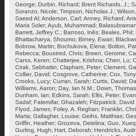
George
;
Durbin, Richard
;
Brent Richards, J.
;
S
Soranzo, Nicole
;
Timpson, Nicholas J.
;
Wilson,
Saeed Al
;
Anderson, Carl
;
Anney, Richard
;
Ant
Maria Soler
;
Ayub, Muhammad
;
Balasubraman
Barrett, Jeffrey C.
;
Barroso, Inês
;
Beales, Phil
;
Bhattacharya, Shoumo
;
Birney, Ewan
;
Blackw
Bobrow, Martin
;
Bochukova, Elena
;
Bolton, Pat
Rebecca
;
Boustred, Chris
;
Breen, Gerome
;
Ca
Carss, Keren
;
Chatterjee, Krishna
;
Chen, Lu
;
C
Cirak, Sebhattin
;
Clapham, Peter
;
Clement, Ga
Collier, David
;
Cosgrove, Catherine
;
Cox, Tony
Crooks, Lucy
;
Curran, Sarah
;
Curtis, David
;
Da
Williams, Aaron
;
Day, Ian N.M.
;
Down, Thoma
Dunham, Ian
;
Edkins, Sarah
;
Ellis, Peter
;
Evan
Sadaf
;
Fatemifar, Ghazaleh
;
Fitzpatrick, David
Flyod, James
;
Foley, A. Reghan
;
Franklin, Chr
Marta
;
Gallagher, Louise
;
Geihs, Matthias
;
Ges
Griffin, Heather
;
Grozeva, Detelina
;
Guo, Xueq
Gurling, Hugh
;
Hart, Deborah
;
Hendricks, Aud