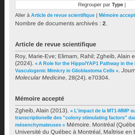
Regrouper par
Type
|
Aller à
|
Article de revue scientifique
Mémoire accep
Nombre de documents archivés :
2
.
Article de revue scientifique
Roy, Marie‐Eve
;
Elimam, Rahil
;
Zgheib, Alain
e
(2024).
« A Role for the Hippo/YAP1 Pathway in the R
.
Journ
Vasculogenic Mimicry in Glioblastoma Cells »
Molecular Medicine
, 28(24), e70304.
Mémoire accepté
Zgheib, Alain
(2013).
« L'impact de la MT1-MMP su
transcriptionelle des "colony stimulating factors" d
Mémoire. Montréal (Québe
mésenchymateuses »
Université du Québec à Montréal, Maîtrise en 