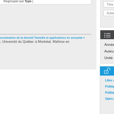
Regrouper par
Type
|
roximation de la densité Tweedie et applications en actuariat »
 Université du Québec à Montréal, Maîtrise en
Anné
Auteu
Unité
Libre
Polit
Polit
Open p