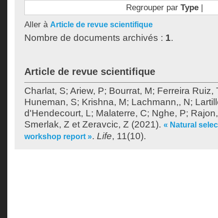
Regrouper par
Type
|
Aller à
Article de revue scientifique
Nombre de documents archivés :
1
.
Article de revue scientifique
Charlat, S
;
Ariew, P
;
Bourrat, M
;
Ferreira Ruiz, 
Huneman, S
;
Krishna, M
;
Lachmann,, N
;
Lartil
d'Hendecourt, L
;
Malaterre, C
;
Nghe, P
;
Rajon
Smerlak, Z
et
Zeravcic, Z
(2021).
« Natural selec
.
Life
, 11(10).
workshop report »