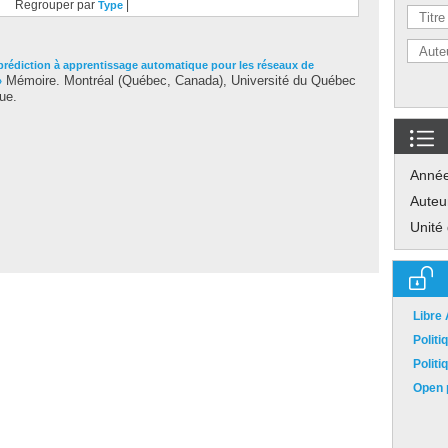
Regrouper par
|
Type
prédiction à apprentissage automatique pour les réseaux de
Mémoire. Montréal (Québec, Canada), Université du Québec
»
ue.
Anné
Auteu
Unité
Libre
Polit
Polit
Open p