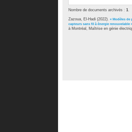
Nombre de documents archivés :
1
.
Zazoua, El-Hadi
(2022).
« Modèles de 
capteurs sans fil à énergie renouvelable 
à Montréal, Maîtrise en génie électriq