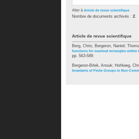
Aller à
Article de revue scientifique
Nombre de documents archivés :
2
.
Article de revue scientifique
Berg, Chris
;
Bergeron, Nantel
;
Thoma
functions for maximal rectangles within t
pp. 563-589.
Bergeron-Brlek, Anouk
;
Hohlweg, Chr
Invariants of Finite Groups in Non-Comm