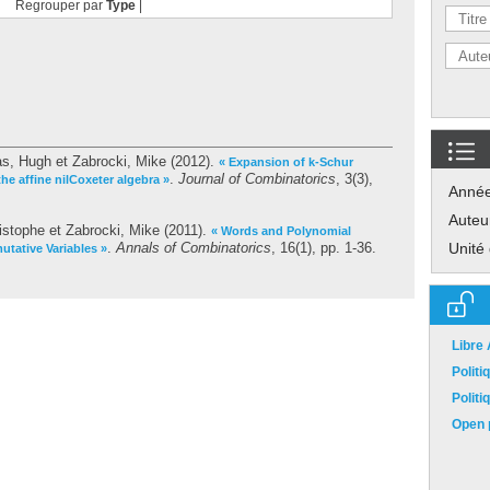
Regrouper par
Type
|
s, Hugh
et
Zabrocki, Mike
(2012).
« Expansion of k-Schur
.
Journal of Combinatorics
, 3(3),
he affine nilCoxeter algebra »
Anné
Auteu
istophe
et
Zabrocki, Mike
(2011).
« Words and Polynomial
.
Annals of Combinatorics
, 16(1), pp. 1-36.
Unité
utative Variables »
Libre
Polit
Polit
Open p