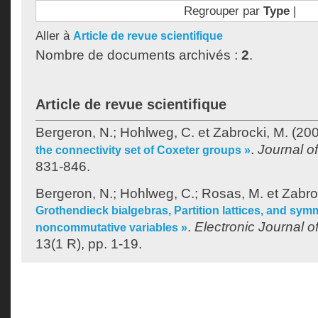
Regrouper par
Type
|
Aller à
Article de revue scientifique
Nombre de documents archivés :
2
.
Article de revue scientifique
Bergeron, N.
;
Hohlweg, C.
et
Zabrocki, M.
(200
.
Journal o
the connectivity set of Coxeter groups »
831-846.
Bergeron, N.
;
Hohlweg, C.
;
Rosas, M.
et
Zabro
Grothendieck bialgebras, Partition lattices, and symm
.
Electronic Journal o
noncommutative variables »
13(1 R), pp. 1-19.