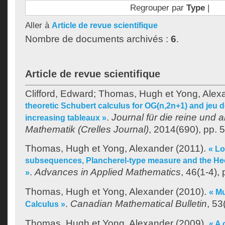
Regrouper par
Type
|
Aller à
Article de revue scientifique
Nombre de documents archivés :
6
.
Article de revue scientifique
Clifford, Edward
;
Thomas, Hugh
et
Yong, Alex
theoretic Schubert calculus for OG(n,2n+1) and jeu de
.
Journal für die reine und
increasing tableaux »
Mathematik (Crelles Journal)
, 2014(690), pp. 
Thomas, Hugh
et
Yong, Alexander
(2011).
« Lo
subsequences, Plancherel-type measure and the Hec
.
Advances in Applied Mathematics
, 46(1-4),
»
Thomas, Hugh
et
Yong, Alexander
(2010).
« Mu
.
Canadian Mathematical Bulletin
, 53
Calculus »
Thomas, Hugh
et
Yong, Alexander
(2009).
« A 