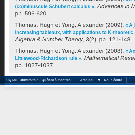
.
Advances in 
(co)minuscule Schubert calculus »
pp. 596-620.
Thomas, Hugh
et
Yong, Alexander
(2009).
« A 
increasing tableaux, with applications to K-theoretic
Algebra & Number Theory
, 3(2), pp. 121-148.
Thomas, Hugh
et
Yong, Alexander
(2008).
« A
.
Mathematical Resea
Littlewood-Richardson rule »
pp. 1027-1037.
UQAM - Université du Québec à Montréal
Archipel
Nous écrire