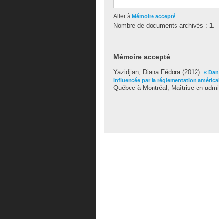
Aller à
Mémoire accepté
Nombre de documents archivés :
1
.
Mémoire accepté
Yazidjian, Diana Fédora
(2012).
« Dan
influencée par la réglementation américa
Québec à Montréal, Maîtrise en admini