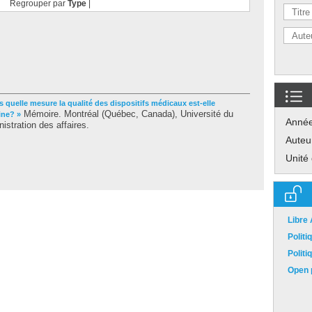
Regrouper par
Type
|
s quelle mesure la qualité des dispositifs médicaux est-elle
Mémoire. Montréal (Québec, Canada), Université du
ine? »
Anné
stration des affaires.
Auteu
Unité
Libre
Polit
Polit
Open p