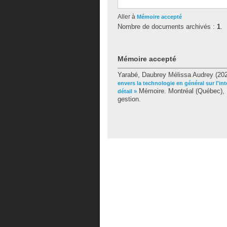
Aller à
Mémoire accepté
Nombre de documents archivés :
1
.
Mémoire accepté
Yarabé, Daubrey Mélissa Audrey
(20
envers la technologie en général sur l'
Mémoire. Montréal (Québec), U
détail »
gestion.