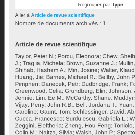
Regrouper par
Type
|
Aller à
Article de revue scientifique
Nombre de documents archivés :
1
.
Article de revue scientifique
Taylor, Peter N.
;
Porcu, Eleonora
;
Chew, Shel
J.
;
Traglia, Michela
;
Brown, Suzanne J.
;
Mullin
Shihab, Hashem A.
;
Min, Josine
;
Walter, Klaud
Huang, Jie
;
Barnes, Michael R.
;
Beilby, John P
Pimphen
;
Danecek, Petr
;
Dudbridge, Frank
;
F
Greenwood, Celia
;
Grundberg, Elin
;
Johnson, 
Jennie
;
Lim, Ee M.
;
McCarthy, Shane
;
Muddym
Vijay
;
Perry, John R.B.
;
Bell, Jordana T.
;
Yuan,
Caroline
;
Gaunt, Tom
;
Schlessinger, David
;
Ab
Cucca, Francesco
;
Surdulescu, Gabriela L.
;
Wo
Zeggini, Eleftheria
;
Zheng, Hou-Feng
;
Toniolo,
Colin M.
;
Naitza, Silvia
;
Walsh, John P.
;
Specto