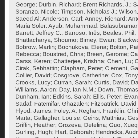
George
;
Durbin, Richard
;
Brent Richards, J.
;
S
Soranzo, Nicole
;
Timpson, Nicholas J.
;
Wilson,
Saeed Al
;
Anderson, Carl
;
Anney, Richard
;
Ant
Maria Soler
;
Ayub, Muhammad
;
Balasubraman
Barrett, Jeffrey C.
;
Barroso, Inês
;
Beales, Phil
;
Bhattacharya, Shoumo
;
Birney, Ewan
;
Blackw
Bobrow, Martin
;
Bochukova, Elena
;
Bolton, Pat
Rebecca
;
Boustred, Chris
;
Breen, Gerome
;
Ca
Carss, Keren
;
Chatterjee, Krishna
;
Chen, Lu
;
C
Cirak, Sebhattin
;
Clapham, Peter
;
Clement, Ga
Collier, David
;
Cosgrove, Catherine
;
Cox, Tony
Crooks, Lucy
;
Curran, Sarah
;
Curtis, David
;
Da
Williams, Aaron
;
Day, Ian N.M.
;
Down, Thoma
Dunham, Ian
;
Edkins, Sarah
;
Ellis, Peter
;
Evan
Sadaf
;
Fatemifar, Ghazaleh
;
Fitzpatrick, David
Flyod, James
;
Foley, A. Reghan
;
Franklin, Chr
Marta
;
Gallagher, Louise
;
Geihs, Matthias
;
Ges
Griffin, Heather
;
Grozeva, Detelina
;
Guo, Xueq
Gurling, Hugh
;
Hart, Deborah
;
Hendricks, Aud