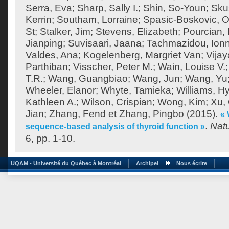
Serra, Eva
;
Sharp, Sally I.
;
Shin, So-Youn
;
Sku
Kerrin
;
Southam, Lorraine
;
Spasic-Boskovic, O
St
;
Stalker, Jim
;
Stevens, Elizabeth
;
Pourcian, 
Jianping
;
Suvisaari, Jaana
;
Tachmazidou, Ion
Valdes, Ana
;
Kogelenberg, Margriet Van
;
Vija
Parthiban
;
Visscher, Peter M.
;
Wain, Louise V.
T.R.
;
Wang, Guangbiao
;
Wang, Jun
;
Wang, Yu
Wheeler, Elanor
;
Whyte, Tamieka
;
Williams, H
Kathleen A.
;
Wilson, Crispian
;
Wong, Kim
;
Xu,
Jian
;
Zhang, Fend
et
Zhang, Pingbo
(2015).
«
.
Nat
sequence-based analysis of thyroid function »
6, pp. 1-10.
UQAM - Université du Québec à Montréal
Archipel
Nous écrire