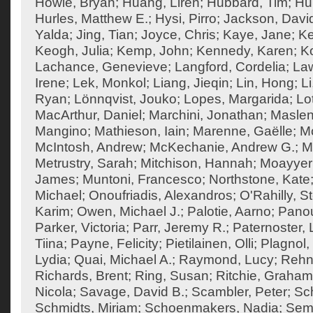
Howie, Bryan
;
Huang, Liren
;
Hubbard, Tim
;
Hu
Hurles, Matthew E.
;
Hysi, Pirro
;
Jackson, Davi
Yalda
;
Jing, Tian
;
Joyce, Chris
;
Kaye, Jane
;
K
Keogh, Julia
;
Kemp, John
;
Kennedy, Karen
;
Ko
Lachance, Genevieve
;
Langford, Cordelia
;
Law
Irene
;
Lek, Monkol
;
Liang, Jieqin
;
Lin, Hong
;
Li
Ryan
;
Lönnqvist, Jouko
;
Lopes, Margarida
;
Lo
MacArthur, Daniel
;
Marchini, Jonathan
;
Maslen
Mangino
;
Mathieson, Iain
;
Marenne, Gaëlle
;
Mc
McIntosh, Andrew
;
McKechanie, Andrew G.
;
M
Metrustry, Sarah
;
Mitchison, Hannah
;
Moayyeri
James
;
Muntoni, Francesco
;
Northstone, Kate
Michael
;
Onoufriadis, Alexandros
;
O'Rahilly, 
Karim
;
Owen, Michael J.
;
Palotie, Aarno
;
Panou
Parker, Victoria
;
Parr, Jeremy R.
;
Paternoster, 
Tiina
;
Payne, Felicity
;
Pietilainen, Olli
;
Plagnol,
Lydia
;
Quai, Michael A.
;
Raymond, Lucy
;
Rehn
Richards, Brent
;
Ring, Susan
;
Ritchie, Graham
Nicola
;
Savage, David B.
;
Scambler, Peter
;
Sch
Schmidts, Miriam
;
Schoenmakers, Nadia
;
Semp