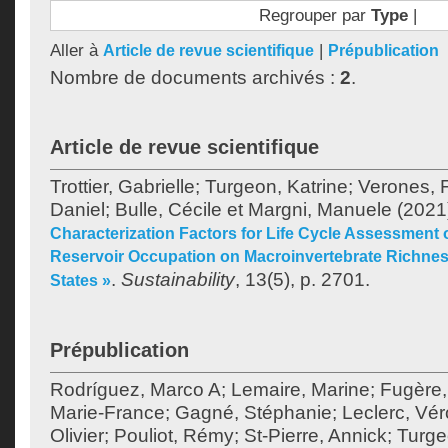
Regrouper par
Type
|
Aller à
|
Article de revue scientifique
Prépublication
Nombre de documents archivés :
2
.
Article de revue scientifique
Trottier, Gabrielle
;
Turgeon, Katrine
;
Verones, 
Daniel
;
Bulle, Cécile
et
Margni, Manuele
(2021
Characterization Factors for Life Cycle Assessment o
Reservoir Occupation on Macroinvertebrate Richnes
.
Sustainability
, 13(5), p. 2701.
States »
Prépublication
Rodríguez, Marco A
;
Lemaire, Marine
;
Fugère,
Marie-France
;
Gagné, Stéphanie
;
Leclerc, Vé
Olivier
;
Pouliot, Rémy
;
St-Pierre, Annick
;
Turge