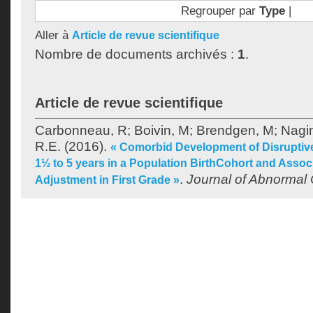
Regrouper par
Type
|
Aller à
Article de revue scientifique
Nombre de documents archivés :
1
.
Article de revue scientifique
Carbonneau, R
;
Boivin, M
;
Brendgen, M
;
Nagi
R.E.
(2016).
« Comorbid Development of Disruptiv
1½ to 5 years in a Population BirthCohort and Assoc
.
Journal of Abnormal
Adjustment in First Grade »