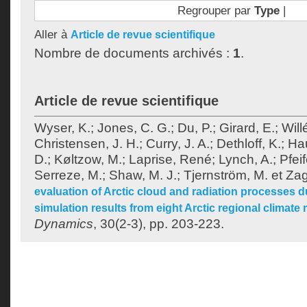
Regrouper par
Type
|
Aller à
Article de revue scientifique
Nombre de documents archivés :
1
.
Article de revue scientifique
Wyser, K.
;
Jones, C. G.
;
Du, P.
;
Girard, E.
;
Will
Christensen, J. H.
;
Curry, J. A.
;
Dethloff, K.
;
Hau
D.
;
Køltzow, M.
;
Laprise, René
;
Lynch, A.
;
Pfeif
Serreze, M.
;
Shaw, M. J.
;
Tjernström, M.
et
Zag
evaluation of Arctic cloud and radiation processes 
simulation results from eight Arctic regional climate
Dynamics
, 30(2-3), pp. 203-223.