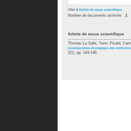
Aller à
Article de revue scientifique
Nombre de documents archivés :
1
.
Article de revue scientifique
Thoreau La Salle, Yann
;
Picard, Cami
recomposition écologique des territoires, 
2(1), pp. 144-148.