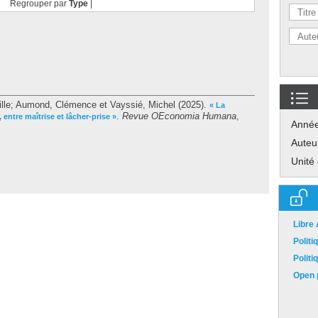
Regrouper par
Type
|
lle
;
Aumond, Clémence
et
Vayssié, Michel
(2025).
« La
.
Revue OEconomia Humana
,
entre maîtrise et lâcher-prise »
Anné
Auteu
Unité
Libre
Polit
Polit
Open p