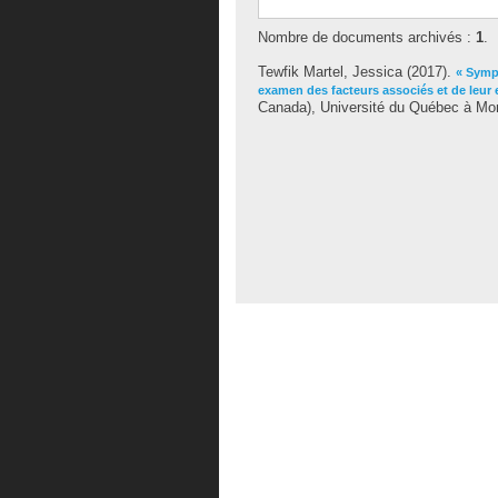
Nombre de documents archivés :
1
.
Tewfik Martel, Jessica
(2017).
« Sympt
examen des facteurs associés et de leur 
Canada), Université du Québec à Mon