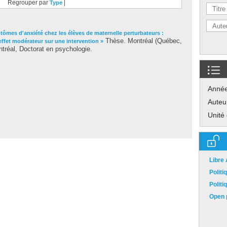
Regrouper par
|
Type
ômes d'anxiété chez les élèves de maternelle perturbateurs :
Thèse. Montréal (Québec,
effet modérateur sur une intervention »
tréal, Doctorat en psychologie.
Anné
Auteu
Unité
Libre
Polit
Polit
Open p