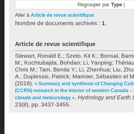
Regrouper par
Type
|
Aller à
Article de revue scientifique
Nombre de documents archivés :
1
.
Article de revue scientifique
Stewart, Ronald E.
;
Szeto, Kit K.
;
Bonsal, Barri
M.
;
Kochtubajda, Bohdan
;
Li, Yanping
;
Thériaul
Chris M.
;
Tam, Benita Y.
;
Li, Zhenhua
;
Liu, Zh
A.
;
Duplessis, Patrick
;
Marinier, Sébastien
et
M
(2019).
« Summary and synthesis of Changing Col
(CCRN) research in the interior of western Canada – 
.
Hydrology and Earth
climate and meteorology »
23(8), pp. 3437-3455.