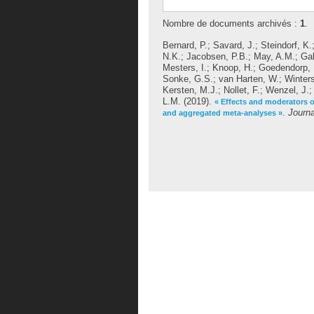
Nombre de documents archivés :
1
.
Bernard, P.
;
Savard, J.
;
Steindorf, K.
N.K.
;
Jacobsen, P.B.
;
May, A.M.
;
Gal
Mesters, I.
;
Knoop, H.
;
Goedendorp,
Sonke, G.S.
;
van Harten, W.
;
Winter
Kersten, M.J.
;
Nollet, F.
;
Wenzel, J.
L.M.
(2019).
« Effects and moderators of
.
Journ
and aggregated meta-analyses »