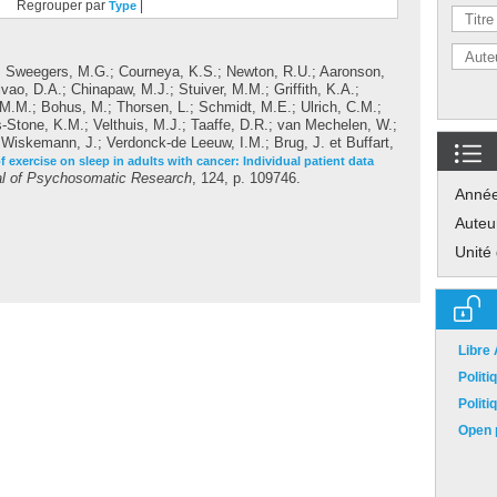
Regrouper par
|
Type
;
Sweegers, M.G.
;
Courneya, K.S.
;
Newton, R.U.
;
Aaronson,
vao, D.A.
;
Chinapaw, M.J.
;
Stuiver, M.M.
;
Griffith, K.A.
;
 M.M.
;
Bohus, M.
;
Thorsen, L.
;
Schmidt, M.E.
;
Ulrich, C.M.
;
s-Stone, K.M.
;
Velthuis, M.J.
;
Taaffe, D.R.
;
van Mechelen, W.
;
;
Wiskemann, J.
;
Verdonck-de Leeuw, I.M.
;
Brug, J.
et
Buffart,
 exercise on sleep in adults with cancer: Individual patient data
al of Psychosomatic Research
, 124, p. 109746.
Anné
Auteu
Unité
Libre
Polit
Polit
Open p