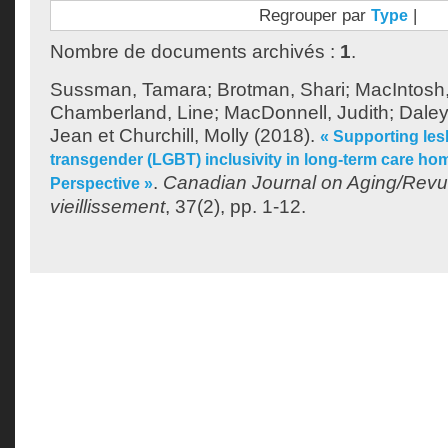
Regrouper par
|
Type
Nombre de documents archivés :
1
.
Sussman, Tamara
;
Brotman, Shari
;
MacIntosh
Chamberland, Line
;
MacDonnell, Judith
;
Daley
Jean
et
Churchill, Molly
(2018).
« Supporting lesb
transgender (LGBT) inclusivity in long-term care h
.
Canadian Journal on Aging/Rev
Perspective »
vieillissement
, 37(2), pp. 1-12.