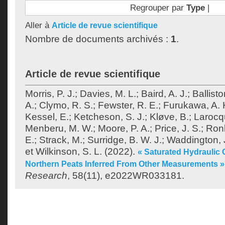
Regrouper par
Type
|
Aller à
Article de revue scientifique
Nombre de documents archivés :
1
.
Article de revue scientifique
Morris, P. J.
;
Davies, M. L.
;
Baird, A. J.
;
Ballisto
A.
;
Clymo, R. S.
;
Fewster, R. E.
;
Furukawa, A. 
Kessel, E.
;
Ketcheson, S. J.
;
Kløve, B.
;
Larocq
Menberu, M. W.
;
Moore, P. A.
;
Price, J. S.
;
Ronk
E.
;
Strack, M.
;
Surridge, B. W. J.
;
Waddington, 
et
Wilkinson, S. L.
(2022).
« Saturated Hydraulic 
Northern Peats Inferred From Other Measurements »
Research
, 58(11), e2022WR033181.