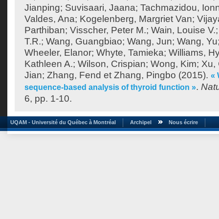
Jianping
;
Suvisaari, Jaana
;
Tachmazidou, Ion
Valdes, Ana
;
Kogelenberg, Margriet Van
;
Vija
Parthiban
;
Visscher, Peter M.
;
Wain, Louise V.
T.R.
;
Wang, Guangbiao
;
Wang, Jun
;
Wang, Yu
Wheeler, Elanor
;
Whyte, Tamieka
;
Williams, H
Kathleen A.
;
Wilson, Crispian
;
Wong, Kim
;
Xu,
Jian
;
Zhang, Fend
et
Zhang, Pingbo
(2015).
«
.
Nat
sequence-based analysis of thyroid function »
6, pp. 1-10.
UQAM - Université du Québec à Montréal
Archipel
Nous écrire