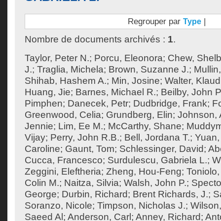
Regrouper par
|
Type
Nombre de documents archivés :
1
.
Taylor, Peter N.
;
Porcu, Eleonora
;
Chew, Shel
J.
;
Traglia, Michela
;
Brown, Suzanne J.
;
Mullin
Shihab, Hashem A.
;
Min, Josine
;
Walter, Klaud
Huang, Jie
;
Barnes, Michael R.
;
Beilby, John P
Pimphen
;
Danecek, Petr
;
Dudbridge, Frank
;
F
Greenwood, Celia
;
Grundberg, Elin
;
Johnson, 
Jennie
;
Lim, Ee M.
;
McCarthy, Shane
;
Muddym
Vijay
;
Perry, John R.B.
;
Bell, Jordana T.
;
Yuan,
Caroline
;
Gaunt, Tom
;
Schlessinger, David
;
Ab
Cucca, Francesco
;
Surdulescu, Gabriela L.
;
Wo
Zeggini, Eleftheria
;
Zheng, Hou-Feng
;
Toniolo,
Colin M.
;
Naitza, Silvia
;
Walsh, John P.
;
Specto
George
;
Durbin, Richard
;
Brent Richards, J.
;
S
Soranzo, Nicole
;
Timpson, Nicholas J.
;
Wilson,
Saeed Al
;
Anderson, Carl
;
Anney, Richard
;
Ant