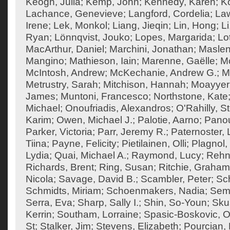
Keogh, Julia
;
Kemp, John
;
Kennedy, Karen
;
Ko
Lachance, Genevieve
;
Langford, Cordelia
;
Law
Irene
;
Lek, Monkol
;
Liang, Jieqin
;
Lin, Hong
;
Li
Ryan
;
Lönnqvist, Jouko
;
Lopes, Margarida
;
Lo
MacArthur, Daniel
;
Marchini, Jonathan
;
Maslen
Mangino
;
Mathieson, Iain
;
Marenne, Gaëlle
;
Mc
McIntosh, Andrew
;
McKechanie, Andrew G.
;
M
Metrustry, Sarah
;
Mitchison, Hannah
;
Moayyeri
James
;
Muntoni, Francesco
;
Northstone, Kate
Michael
;
Onoufriadis, Alexandros
;
O'Rahilly, 
Karim
;
Owen, Michael J.
;
Palotie, Aarno
;
Panou
Parker, Victoria
;
Parr, Jeremy R.
;
Paternoster, 
Tiina
;
Payne, Felicity
;
Pietilainen, Olli
;
Plagnol,
Lydia
;
Quai, Michael A.
;
Raymond, Lucy
;
Rehn
Richards, Brent
;
Ring, Susan
;
Ritchie, Graham
Nicola
;
Savage, David B.
;
Scambler, Peter
;
Sch
Schmidts, Miriam
;
Schoenmakers, Nadia
;
Semp
Serra, Eva
;
Sharp, Sally I.
;
Shin, So-Youn
;
Sku
Kerrin
;
Southam, Lorraine
;
Spasic-Boskovic, O
St
;
Stalker, Jim
;
Stevens, Elizabeth
;
Pourcian, 