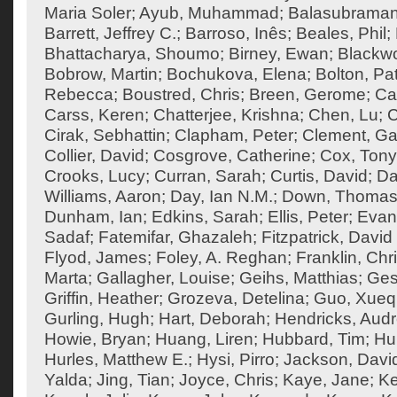
Maria Soler
;
Ayub, Muhammad
;
Balasubraman
Barrett, Jeffrey C.
;
Barroso, Inês
;
Beales, Phil
;
Bhattacharya, Shoumo
;
Birney, Ewan
;
Blackw
Bobrow, Martin
;
Bochukova, Elena
;
Bolton, Pat
Rebecca
;
Boustred, Chris
;
Breen, Gerome
;
Ca
Carss, Keren
;
Chatterjee, Krishna
;
Chen, Lu
;
C
Cirak, Sebhattin
;
Clapham, Peter
;
Clement, Ga
Collier, David
;
Cosgrove, Catherine
;
Cox, Tony
Crooks, Lucy
;
Curran, Sarah
;
Curtis, David
;
Da
Williams, Aaron
;
Day, Ian N.M.
;
Down, Thoma
Dunham, Ian
;
Edkins, Sarah
;
Ellis, Peter
;
Evan
Sadaf
;
Fatemifar, Ghazaleh
;
Fitzpatrick, David
Flyod, James
;
Foley, A. Reghan
;
Franklin, Chr
Marta
;
Gallagher, Louise
;
Geihs, Matthias
;
Ges
Griffin, Heather
;
Grozeva, Detelina
;
Guo, Xueq
Gurling, Hugh
;
Hart, Deborah
;
Hendricks, Aud
Howie, Bryan
;
Huang, Liren
;
Hubbard, Tim
;
Hu
Hurles, Matthew E.
;
Hysi, Pirro
;
Jackson, Davi
Yalda
;
Jing, Tian
;
Joyce, Chris
;
Kaye, Jane
;
K