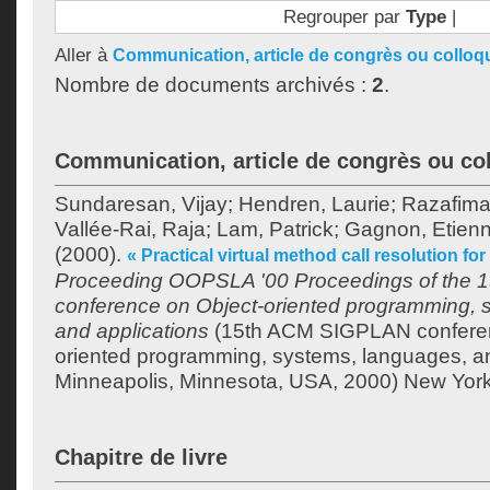
Regrouper par
Type
|
Aller à
Communication, article de congrès ou colloq
Nombre de documents archivés :
2
.
Communication, article de congrès ou co
Sundaresan, Vijay
;
Hendren, Laurie
;
Razafimah
Vallée-Rai, Raja
;
Lam, Patrick
;
Gagnon, Etien
(2000).
« Practical virtual method call resolution for
Proceeding OOPSLA '00 Proceedings of the
conference on Object-oriented programming, 
and applications
(15th ACM SIGPLAN conferen
oriented programming, systems, languages, an
Minneapolis, Minnesota, USA, 2000) New York
Chapitre de livre