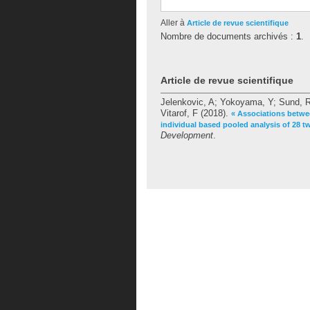
Aller à
Article de revue scientifique
Nombre de documents archivés :
1
.
Article de revue scientifique
Jelenkovic, A
;
Yokoyama, Y
;
Sund, 
Vitarof, F
(2018).
« Associations betwee
individual based pooled analysis of 28 t
Development
.