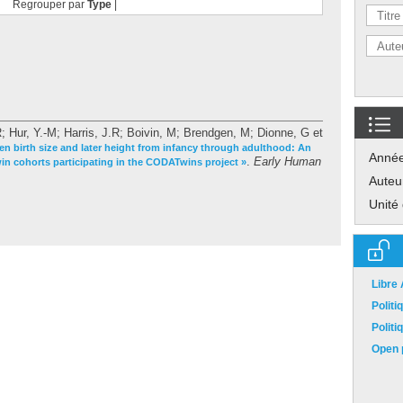
Regrouper par
Type
|
R
;
Hur, Y.-M
;
Harris, J.R
;
Boivin, M
;
Brendgen, M
;
Dionne, G
et
n birth size and later height from infancy through adulthood: An
Anné
.
Early Human
win cohorts participating in the CODATwins project »
Auteu
Unité
Libre
Polit
Polit
Open p