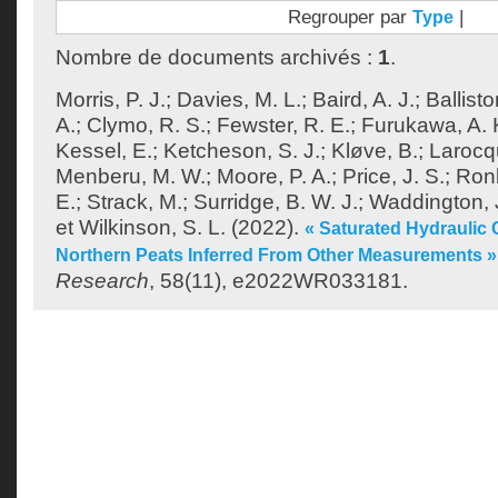
Regrouper par
|
Type
Nombre de documents archivés :
1
.
Morris, P. J.
;
Davies, M. L.
;
Baird, A. J.
;
Ballisto
A.
;
Clymo, R. S.
;
Fewster, R. E.
;
Furukawa, A. 
Kessel, E.
;
Ketcheson, S. J.
;
Kløve, B.
;
Larocq
Menberu, M. W.
;
Moore, P. A.
;
Price, J. S.
;
Ronk
E.
;
Strack, M.
;
Surridge, B. W. J.
;
Waddington, 
et
Wilkinson, S. L.
(2022).
« Saturated Hydraulic 
Northern Peats Inferred From Other Measurements »
Research
, 58(11), e2022WR033181.