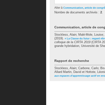
Aller à
Communication, article de congr
Nombre de documents archivés :
2
.
Communication, article de con
Stockless, Alain
;
Malé-Mole, Louise
;
(2019).
« La Classe du futur : regard rét
colloque de la CIRTA 2019
(CIRTA 201
grande hybridation, Université de Sh
Rapport de recherche
Stockless, Alain
;
Carbone, Carlo
;
Bis
Allard Martin, David
et
Hottote, Léoni
aux espaces d’apprentissage actif en en