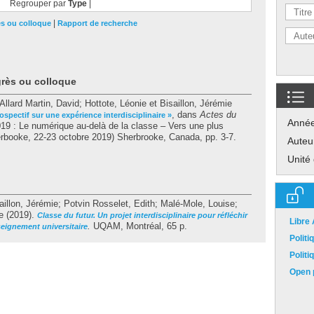
Regrouper par
Type
|
|
ès ou colloque
Rapport de recherche
grès ou colloque
Allard Martin, David
;
Hottote, Léonie
et
Bisaillon, Jérémie
, dans
Actes du
rospectif sur une expérience interdisciplinaire »
Anné
9 : Le numérique au-delà de la classe – Vers une plus
erbooke, 22-23 octobre 2019) Sherbrooke, Canada, pp. 3-7.
Auteu
Unité
aillon, Jérémie
;
Potvin Rosselet, Edith
;
Malé-Mole, Louise
;
e
(2019).
Classe du futur. Un projet interdisciplinaire pour réfléchir
Libre
.
UQAM, Montréal, 65 p.
seignement universitaire
Polit
Polit
Open p