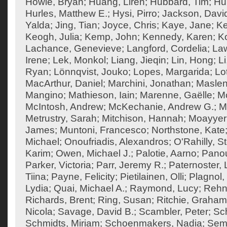
Howie, Bryan
;
Huang, Liren
;
Hubbard, Tim
;
Hu
Hurles, Matthew E.
;
Hysi, Pirro
;
Jackson, Davi
Yalda
;
Jing, Tian
;
Joyce, Chris
;
Kaye, Jane
;
K
Keogh, Julia
;
Kemp, John
;
Kennedy, Karen
;
Ko
Lachance, Genevieve
;
Langford, Cordelia
;
Law
Irene
;
Lek, Monkol
;
Liang, Jieqin
;
Lin, Hong
;
Li
Ryan
;
Lönnqvist, Jouko
;
Lopes, Margarida
;
Lo
MacArthur, Daniel
;
Marchini, Jonathan
;
Maslen
Mangino
;
Mathieson, Iain
;
Marenne, Gaëlle
;
Mc
McIntosh, Andrew
;
McKechanie, Andrew G.
;
M
Metrustry, Sarah
;
Mitchison, Hannah
;
Moayyeri
James
;
Muntoni, Francesco
;
Northstone, Kate
Michael
;
Onoufriadis, Alexandros
;
O'Rahilly, 
Karim
;
Owen, Michael J.
;
Palotie, Aarno
;
Panou
Parker, Victoria
;
Parr, Jeremy R.
;
Paternoster, 
Tiina
;
Payne, Felicity
;
Pietilainen, Olli
;
Plagnol,
Lydia
;
Quai, Michael A.
;
Raymond, Lucy
;
Rehn
Richards, Brent
;
Ring, Susan
;
Ritchie, Graham
Nicola
;
Savage, David B.
;
Scambler, Peter
;
Sch
Schmidts, Miriam
;
Schoenmakers, Nadia
;
Semp