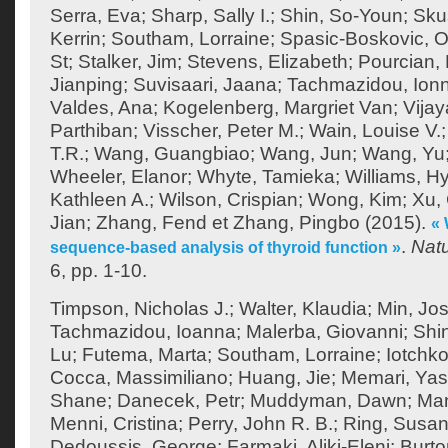
Serra, Eva
;
Sharp, Sally I.
;
Shin, So-Youn
;
Sku
Kerrin
;
Southam, Lorraine
;
Spasic-Boskovic, O
St
;
Stalker, Jim
;
Stevens, Elizabeth
;
Pourcian, 
Jianping
;
Suvisaari, Jaana
;
Tachmazidou, Ion
Valdes, Ana
;
Kogelenberg, Margriet Van
;
Vija
Parthiban
;
Visscher, Peter M.
;
Wain, Louise V.
T.R.
;
Wang, Guangbiao
;
Wang, Jun
;
Wang, Yu
Wheeler, Elanor
;
Whyte, Tamieka
;
Williams, H
Kathleen A.
;
Wilson, Crispian
;
Wong, Kim
;
Xu,
Jian
;
Zhang, Fend
et
Zhang, Pingbo
(2015).
«
.
Nat
sequence-based analysis of thyroid function »
6, pp. 1-10.
Timpson, Nicholas J.
;
Walter, Klaudia
;
Min, Jos
Tachmazidou, Ioanna
;
Malerba, Giovanni
;
Shi
Lu
;
Futema, Marta
;
Southam, Lorraine
;
Iotchko
Cocca, Massimiliano
;
Huang, Jie
;
Memari, Yas
Shane
;
Danecek, Petr
;
Muddyman, Dawn
;
Man
Menni, Cristina
;
Perry, John R. B.
;
Ring, Susan
Dedoussis, George
;
Farmaki, Aliki-Eleni
;
Burto