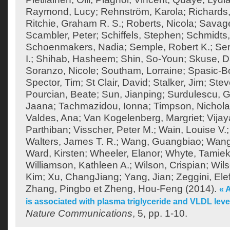
Raymond, Lucy
;
Rehnström, Karola
;
Richards,
Ritchie, Graham R. S.
;
Roberts, Nicola
;
Savage
Scambler, Peter
;
Schiffels, Stephen
;
Schmidts,
Schoenmakers, Nadia
;
Semple, Robert K.
;
Ser
I.
;
Shihab, Hasheem
;
Shin, So-Youn
;
Skuse, D
Soranzo, Nicole
;
Southam, Lorraine
;
Spasic-Bo
Spector, Tim
;
St Clair, David
;
Stalker, Jim
;
Stev
Pourcian, Beate
;
Sun, Jianping
;
Surdulescu, G
Jaana
;
Tachmazidou, Ionna
;
Timpson, Nichol
Valdes, Ana
;
Van Kogelenberg, Margriet
;
Vija
Parthiban
;
Visscher, Peter M.
;
Wain, Louise V.
Walters, James T. R.
;
Wang, Guangbiao
;
Wang
Ward, Kirsten
;
Wheeler, Elanor
;
Whyte, Tamie
Williamson, Kathleen A.
;
Wilson, Crispian
;
Wils
Kim
;
Xu, ChangJiang
;
Yang, Jian
;
Zeggini, Ele
Zhang, Pingbo
et
Zheng, Hou-Feng
(2014).
« 
is associated with plasma triglyceride and VLDL lev
Nature Communications
, 5, pp. 1-10.