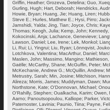
Griffin, Heather
;
Grozeva, Detelina
;
Guo, Xueq
Gurling, Hugh
;
Hart, Deborah
;
Hendricks, Aud
Howie, Bryan
;
Huang, Jie
;
Huang, Liren
;
Hubba
Steve E.
;
Hurles, Matthew E.
;
Hysi, Pirro
;
Jack
Jamshidi, Yalda
;
Jing, Tian
;
Joyce, Chris
;
Kaye
Thomas
;
Keogh, Julia
;
Kemp, John
;
Kennedy,
Kokocinski, Anja
;
Lachance, Genevieve
;
Langf
Lawson, Daniel
;
Lee, Irene
;
Lek, Monkol
;
Liang
Li, Rui
;
Li, Yingrui
;
Liu, Ryan
;
Lönnqvist, Jouko
Lotchkova, Valentina
;
MacArthur, Daniel
;
Marc
Maslen, John
;
Massimo, Mangino
;
Mathieson, 
Gaëlle
;
McCarthy, Shane
;
McGuffin, Peter
;
McI
McKechanie, Andrew G.
;
McQuillin, Andrew
;
M
Metrustry, Sarah
;
Min, Josine
;
Mitchison, Han
Alireza
;
Morris, James
;
Muddyman, Dawn
;
Mun
Northstone, Kate
;
O'Donnovan, Michael
;
Onouf
O'Rahilly, Stephen
;
Oualkacha, Karim
;
Owen, M
Aarno
;
Panoutsopoulou, Kalliope
;
Parker, Vict
Paternoster, Lavinia
;
Paunio, Tiina
;
Payne, Feli
Pietilainen, Olli
;
Plagnol, Vincent
;
Quaye, Lydi