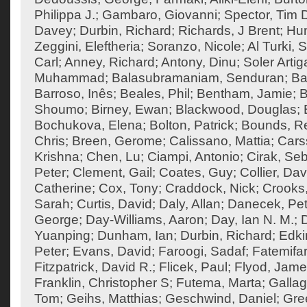
Philippa J.
;
Gambaro, Giovanni
;
Spector, Tim 
Davey
;
Durbin, Richard
;
Richards, J Brent
;
Hum
Zeggini, Eleftheria
;
Soranzo, Nicole
;
Al Turki,
Carl
;
Anney, Richard
;
Antony, Dinu
;
Soler Artig
Muhammad
;
Balasubramaniam, Senduran
;
Ba
Barroso, Inês
;
Beales, Phil
;
Bentham, Jamie
;
B
Shoumo
;
Birney, Ewan
;
Blackwood, Douglas
;
Bochukova, Elena
;
Bolton, Patrick
;
Bounds, R
Chris
;
Breen, Gerome
;
Calissano, Mattia
;
Cars
Krishna
;
Chen, Lu
;
Ciampi, Antonio
;
Cirak, Seb
Peter
;
Clement, Gail
;
Coates, Guy
;
Collier, Dav
Catherine
;
Cox, Tony
;
Craddock, Nick
;
Crooks
Sarah
;
Curtis, David
;
Daly, Allan
;
Danecek, Pet
George
;
Day-Williams, Aaron
;
Day, Ian N. M.
;
Yuanping
;
Dunham, Ian
;
Durbin, Richard
;
Edki
Peter
;
Evans, David
;
Faroogi, Sadaf
;
Fatemifa
Fitzpatrick, David R.
;
Flicek, Paul
;
Flyod, Jam
Franklin, Christopher S
;
Futema, Marta
;
Gallag
Tom
;
Geihs, Matthias
;
Geschwind, Daniel
;
Gre