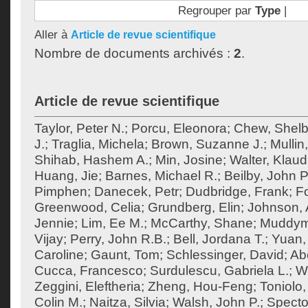
Regrouper par
Type
|
Aller à
Article de revue scientifique
Nombre de documents archivés :
2
.
Article de revue scientifique
Taylor, Peter N.
;
Porcu, Eleonora
;
Chew, Shel
J.
;
Traglia, Michela
;
Brown, Suzanne J.
;
Mullin
Shihab, Hashem A.
;
Min, Josine
;
Walter, Klaud
Huang, Jie
;
Barnes, Michael R.
;
Beilby, John P
Pimphen
;
Danecek, Petr
;
Dudbridge, Frank
;
F
Greenwood, Celia
;
Grundberg, Elin
;
Johnson, 
Jennie
;
Lim, Ee M.
;
McCarthy, Shane
;
Muddym
Vijay
;
Perry, John R.B.
;
Bell, Jordana T.
;
Yuan,
Caroline
;
Gaunt, Tom
;
Schlessinger, David
;
Ab
Cucca, Francesco
;
Surdulescu, Gabriela L.
;
Wo
Zeggini, Eleftheria
;
Zheng, Hou-Feng
;
Toniolo,
Colin M.
;
Naitza, Silvia
;
Walsh, John P.
;
Specto