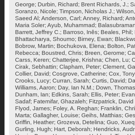
George
;
Durbin, Richard
;
Brent Richards, J.
;
S
Soranzo, Nicole
;
Timpson, Nicholas J.
;
Wilson,
Saeed Al
;
Anderson, Carl
;
Anney, Richard
;
Ant
Maria Soler
;
Ayub, Muhammad
;
Balasubraman
Barrett, Jeffrey C.
;
Barroso, Inês
;
Beales, Phil
;
Bhattacharya, Shoumo
;
Birney, Ewan
;
Blackw
Bobrow, Martin
;
Bochukova, Elena
;
Bolton, Pat
Rebecca
;
Boustred, Chris
;
Breen, Gerome
;
Ca
Carss, Keren
;
Chatterjee, Krishna
;
Chen, Lu
;
C
Cirak, Sebhattin
;
Clapham, Peter
;
Clement, Ga
Collier, David
;
Cosgrove, Catherine
;
Cox, Tony
Crooks, Lucy
;
Curran, Sarah
;
Curtis, David
;
Da
Williams, Aaron
;
Day, Ian N.M.
;
Down, Thoma
Dunham, Ian
;
Edkins, Sarah
;
Ellis, Peter
;
Evan
Sadaf
;
Fatemifar, Ghazaleh
;
Fitzpatrick, David
Flyod, James
;
Foley, A. Reghan
;
Franklin, Chr
Marta
;
Gallagher, Louise
;
Geihs, Matthias
;
Ges
Griffin, Heather
;
Grozeva, Detelina
;
Guo, Xueq
Gurling, Hugh
;
Hart, Deborah
;
Hendricks, Aud