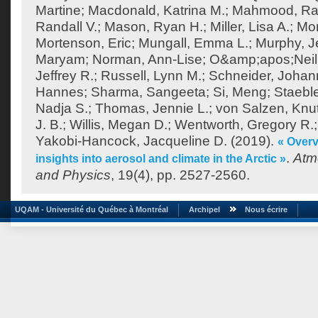
Martine
;
Macdonald, Katrina M.
;
Mahmood, Ra
Randall V.
;
Mason, Ryan H.
;
Miller, Lisa A.
;
Mor
Mortenson, Eric
;
Mungall, Emma L.
;
Murphy, J
Maryam
;
Norman, Ann-Lise
;
O&amp;apos;Neill
Jeffrey R.
;
Russell, Lynn M.
;
Schneider, Joha
Hannes
;
Sharma, Sangeeta
;
Si, Meng
;
Staeble
Nadja S.
;
Thomas, Jennie L.
;
von Salzen, Knu
J. B.
;
Willis, Megan D.
;
Wentworth, Gregory R.
Yakobi-Hancock, Jacqueline D.
(2019).
« Over
.
Atm
insights into aerosol and climate in the Arctic »
and Physics
, 19(4), pp. 2527-2560.
UQAM - Université du Québec à Montréal
Archipel
Nous écrire