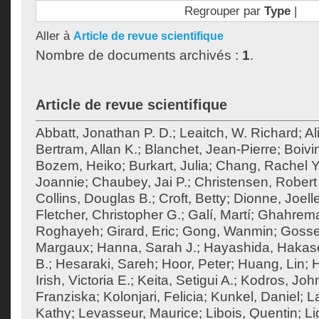
Regrouper par
Type
|
Aller à
Article de revue scientifique
Nombre de documents archivés :
1
.
Article de revue scientifique
Abbatt, Jonathan P. D.
;
Leaitch, W. Richard
;
Al
Bertram, Allan K.
;
Blanchet, Jean-Pierre
;
Boivi
Bozem, Heiko
;
Burkart, Julia
;
Chang, Rachel Y
Joannie
;
Chaubey, Jai P.
;
Christensen, Robert 
Collins, Douglas B.
;
Croft, Betty
;
Dionne, Joell
Fletcher, Christopher G.
;
Galí, Martí
;
Ghahrema
Roghayeh
;
Girard, Eric
;
Gong, Wanmin
;
Gossel
Margaux
;
Hanna, Sarah J.
;
Hayashida, Hakas
B.
;
Hesaraki, Sareh
;
Hoor, Peter
;
Huang, Lin
;
H
Irish, Victoria E.
;
Keita, Setigui A.
;
Kodros, Joh
Franziska
;
Kolonjari, Felicia
;
Kunkel, Daniel
;
La
Kathy
;
Levasseur, Maurice
;
Libois, Quentin
;
Li