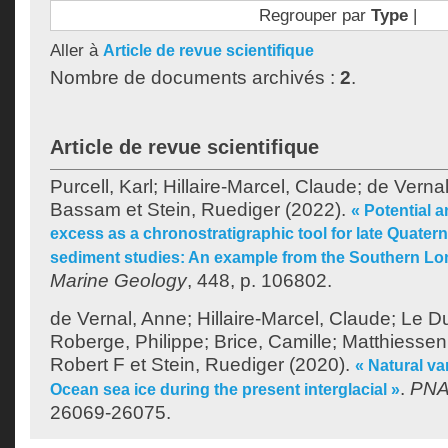
Regrouper par
Type
|
Aller à
Article de revue scientifique
Nombre de documents archivés :
2
.
Article de revue scientifique
Purcell, Karl
;
Hillaire-Marcel, Claude
;
de Verna
Bassam
et
Stein, Ruediger
(2022).
« Potential a
excess as a chronostratigraphic tool for late Quater
sediment studies: An example from the Southern L
Marine Geology
, 448, p. 106802.
de Vernal, Anne
;
Hillaire-Marcel, Claude
;
Le Du
Roberge, Philippe
;
Brice, Camille
;
Matthiessen
Robert F
et
Stein, Ruediger
(2020).
« Natural var
.
PN
Ocean sea ice during the present interglacial »
26069-26075.