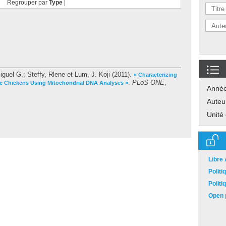
Regrouper par
Type
|
Miguel G.
;
Steffy, Rlene
et
Lum, J. Koji
(2011).
« Characterizing
.
PLoS ONE
,
ic Chickens Using Mitochondrial DNA Analyses »
Anné
Auteu
Unité
Libre
Polit
Polit
Open p