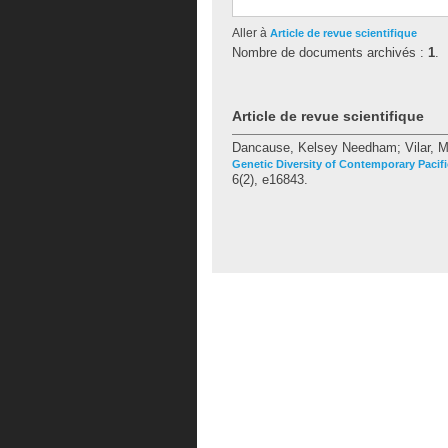
Aller à
Article de revue scientifique
Nombre de documents archivés :
1
.
Article de revue scientifique
Dancause, Kelsey Needham
;
Vilar, 
Genetic Diversity of Contemporary Pacif
6(2), e16843.