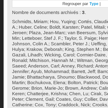
Regrouper par
|
Type
Nombre de documents archivés :
3
.
Schmidts, Miriam
;
Hou, Yuqing
;
Cortés, Claudi
A.
;
Huber, Celine
;
Boldt, Karsten
;
Patel, Mitali
;
Jeroen
;
Plaza, Jean-Marc
;
van Beersum, Sylvi
Min
;
Letteboer, Stef J. F.
;
Taylor, S. Paige
;
Herr
Johnson, Colin A.
;
Scambler, Peter J.
;
Ueffing,
Hulya
;
Krakow, Deborah
;
King, Stephen M.
;
Be
Gazali, Lihadh
;
Wicking, Carol
;
Cormier-Daire, 
Ronald
;
Mitchison, Hannah M.
;
Witman, Georg
Saeed
;
Anderson, Carl
;
Anney, Richard
;
Anton
Jennifer
;
Ayub, Mohammad
;
Barrett, Jeff
;
Barr
Jamie
;
Bhattacharya, Shoumo
;
Blackwood, Do
Martin
;
Bochukova, Elena
;
Bolton, Patrick
;
Bou
Gerome
;
Brion, Marie-Jo
;
Brown, Andrew
;
Cali
Keren
;
Chatterjee, Krishna
;
Chen, Lu
;
Cirak, S
Peter
;
Clement, Gail
;
Coates, Guy
;
Collier, Dav
Catherine
;
Cox, Tony
;
Craddock, Nick
;
Crooks