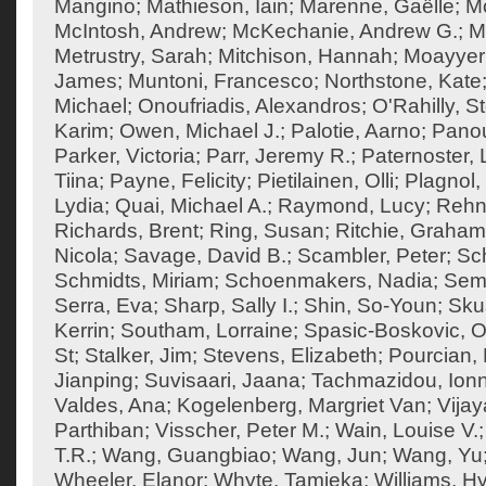
Mangino
;
Mathieson, Iain
;
Marenne, Gaëlle
;
Mc
McIntosh, Andrew
;
McKechanie, Andrew G.
;
M
Metrustry, Sarah
;
Mitchison, Hannah
;
Moayyeri
James
;
Muntoni, Francesco
;
Northstone, Kate
Michael
;
Onoufriadis, Alexandros
;
O'Rahilly, 
Karim
;
Owen, Michael J.
;
Palotie, Aarno
;
Panou
Parker, Victoria
;
Parr, Jeremy R.
;
Paternoster, 
Tiina
;
Payne, Felicity
;
Pietilainen, Olli
;
Plagnol,
Lydia
;
Quai, Michael A.
;
Raymond, Lucy
;
Rehn
Richards, Brent
;
Ring, Susan
;
Ritchie, Graham
Nicola
;
Savage, David B.
;
Scambler, Peter
;
Sch
Schmidts, Miriam
;
Schoenmakers, Nadia
;
Semp
Serra, Eva
;
Sharp, Sally I.
;
Shin, So-Youn
;
Sku
Kerrin
;
Southam, Lorraine
;
Spasic-Boskovic, O
St
;
Stalker, Jim
;
Stevens, Elizabeth
;
Pourcian, 
Jianping
;
Suvisaari, Jaana
;
Tachmazidou, Ion
Valdes, Ana
;
Kogelenberg, Margriet Van
;
Vija
Parthiban
;
Visscher, Peter M.
;
Wain, Louise V.
T.R.
;
Wang, Guangbiao
;
Wang, Jun
;
Wang, Yu
Wheeler, Elanor
;
Whyte, Tamieka
;
Williams, H