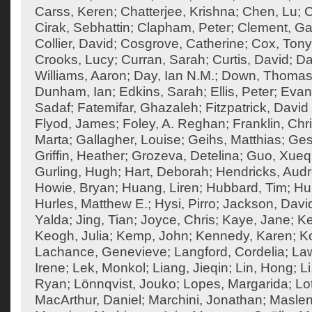
Carss, Keren
;
Chatterjee, Krishna
;
Chen, Lu
;
C
Cirak, Sebhattin
;
Clapham, Peter
;
Clement, Ga
Collier, David
;
Cosgrove, Catherine
;
Cox, Tony
Crooks, Lucy
;
Curran, Sarah
;
Curtis, David
;
Da
Williams, Aaron
;
Day, Ian N.M.
;
Down, Thoma
Dunham, Ian
;
Edkins, Sarah
;
Ellis, Peter
;
Evan
Sadaf
;
Fatemifar, Ghazaleh
;
Fitzpatrick, David
Flyod, James
;
Foley, A. Reghan
;
Franklin, Chr
Marta
;
Gallagher, Louise
;
Geihs, Matthias
;
Ges
Griffin, Heather
;
Grozeva, Detelina
;
Guo, Xueq
Gurling, Hugh
;
Hart, Deborah
;
Hendricks, Aud
Howie, Bryan
;
Huang, Liren
;
Hubbard, Tim
;
Hu
Hurles, Matthew E.
;
Hysi, Pirro
;
Jackson, Davi
Yalda
;
Jing, Tian
;
Joyce, Chris
;
Kaye, Jane
;
K
Keogh, Julia
;
Kemp, John
;
Kennedy, Karen
;
Ko
Lachance, Genevieve
;
Langford, Cordelia
;
Law
Irene
;
Lek, Monkol
;
Liang, Jieqin
;
Lin, Hong
;
Li
Ryan
;
Lönnqvist, Jouko
;
Lopes, Margarida
;
Lo
MacArthur, Daniel
;
Marchini, Jonathan
;
Maslen