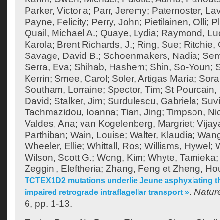
Parker, Victoria
;
Parr, Jeremy
;
Paternoster, Lav
Payne, Felicity
;
Perry, John
;
Pietilainen, Olli
;
Pl
Quail, Michael A.
;
Quaye, Lydia
;
Raymond, Lu
Karola
;
Brent Richards, J.
;
Ring, Sue
;
Ritchie
Savage, David B.
;
Schoenmakers, Nadia
;
Sem
Serra, Eva
;
Shihab, Hashem
;
Shin, So-Youn
;
S
Kerrin
;
Smee, Carol
;
Soler, Artigas María
;
Sora
Southam, Lorraine
;
Spector, Tim
;
St Pourcain,
David
;
Stalker, Jim
;
Surdulescu, Gabriela
;
Suvi
Tachmazidou, Ioanna
;
Tian, Jing
;
Timpson, Ni
Valdes, Ana
;
van Kogelenberg, Margriet
;
Vija
Parthiban
;
Wain, Louise
;
Walter, Klaudia
;
Wang
Wheeler, Ellie
;
Whittall, Ros
;
Williams, Hywel
;
W
Wilson, Scott G.
;
Wong, Kim
;
Whyte, Tamieka
Zeggini, Eleftheria
;
Zhang, Feng
et
Zheng, Ho
TCTEX1D2 mutations underlie Jeune asphyxiating th
.
Natur
impaired retrograde intraflagellar transport »
6, pp. 1-13.