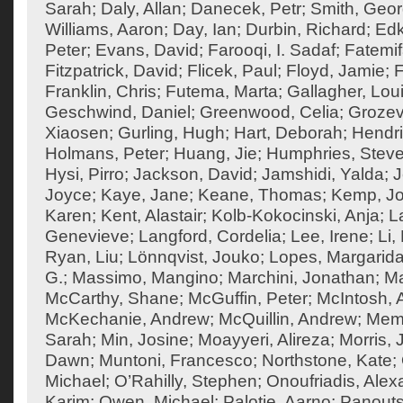
Sarah
;
Daly, Allan
;
Danecek, Petr
;
Smith, Geo
Williams, Aaron
;
Day, Ian
;
Durbin, Richard
;
Edk
Peter
;
Evans, David
;
Farooqi, I. Sadaf
;
Fatemif
Fitzpatrick, David
;
Flicek, Paul
;
Floyd, Jamie
;
F
Franklin, Chris
;
Futema, Marta
;
Gallagher, Lou
Geschwind, Daniel
;
Greenwood, Celia
;
Grozev
Xiaosen
;
Gurling, Hugh
;
Hart, Deborah
;
Hendri
Holmans, Peter
;
Huang, Jie
;
Humphries, Steve
Hysi, Pirro
;
Jackson, David
;
Jamshidi, Yalda
;
J
Joyce
;
Kaye, Jane
;
Keane, Thomas
;
Kemp, J
Karen
;
Kent, Alastair
;
Kolb-Kokocinski, Anja
;
L
Genevieve
;
Langford, Cordelia
;
Lee, Irene
;
Li,
Ryan, Liu
;
Lönnqvist, Jouko
;
Lopes, Margarid
G.
;
Massimo, Mangino
;
Marchini, Jonathan
;
Ma
McCarthy, Shane
;
McGuffin, Peter
;
McIntosh,
McKechanie, Andrew
;
McQuillin, Andrew
;
Mema
Sarah
;
Min, Josine
;
Moayyeri, Alireza
;
Morris,
Dawn
;
Muntoni, Francesco
;
Northstone, Kate
;
Michael
;
O’Rahilly, Stephen
;
Onoufriadis, Ale
Karim
;
Owen, Michael
;
Palotie, Aarno
;
Panouts