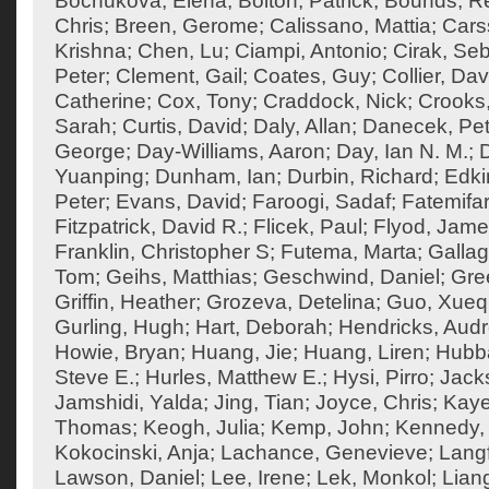
Bochukova, Elena
;
Bolton, Patrick
;
Bounds, R
Chris
;
Breen, Gerome
;
Calissano, Mattia
;
Cars
Krishna
;
Chen, Lu
;
Ciampi, Antonio
;
Cirak, Seb
Peter
;
Clement, Gail
;
Coates, Guy
;
Collier, Dav
Catherine
;
Cox, Tony
;
Craddock, Nick
;
Crooks
Sarah
;
Curtis, David
;
Daly, Allan
;
Danecek, Pet
George
;
Day-Williams, Aaron
;
Day, Ian N. M.
;
Yuanping
;
Dunham, Ian
;
Durbin, Richard
;
Edki
Peter
;
Evans, David
;
Faroogi, Sadaf
;
Fatemifa
Fitzpatrick, David R.
;
Flicek, Paul
;
Flyod, Jam
Franklin, Christopher S
;
Futema, Marta
;
Gallag
Tom
;
Geihs, Matthias
;
Geschwind, Daniel
;
Gre
Griffin, Heather
;
Grozeva, Detelina
;
Guo, Xueq
Gurling, Hugh
;
Hart, Deborah
;
Hendricks, Aud
Howie, Bryan
;
Huang, Jie
;
Huang, Liren
;
Hubba
Steve E.
;
Hurles, Matthew E.
;
Hysi, Pirro
;
Jack
Jamshidi, Yalda
;
Jing, Tian
;
Joyce, Chris
;
Kaye
Thomas
;
Keogh, Julia
;
Kemp, John
;
Kennedy,
Kokocinski, Anja
;
Lachance, Genevieve
;
Langf
Lawson, Daniel
;
Lee, Irene
;
Lek, Monkol
;
Liang