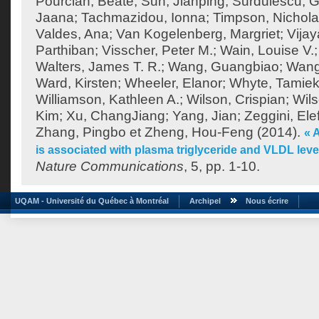
Pourcian, Beate
;
Sun, Jianping
;
Surdulescu, G
Jaana
;
Tachmazidou, Ionna
;
Timpson, Nichol
Valdes, Ana
;
Van Kogelenberg, Margriet
;
Vija
Parthiban
;
Visscher, Peter M.
;
Wain, Louise V.
Walters, James T. R.
;
Wang, Guangbiao
;
Wang
Ward, Kirsten
;
Wheeler, Elanor
;
Whyte, Tamie
Williamson, Kathleen A.
;
Wilson, Crispian
;
Wils
Kim
;
Xu, ChangJiang
;
Yang, Jian
;
Zeggini, Ele
Zhang, Pingbo
et
Zheng, Hou-Feng
(2014).
« 
is associated with plasma triglyceride and VLDL lev
Nature Communications
, 5, pp. 1-10.
UQAM - Université du Québec à Montréal
Archipel
Nous écrire