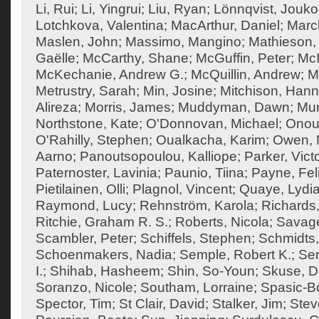
Li, Rui
;
Li, Yingrui
;
Liu, Ryan
;
Lönnqvist, Jouko
Lotchkova, Valentina
;
MacArthur, Daniel
;
Marc
Maslen, John
;
Massimo, Mangino
;
Mathieson, 
Gaëlle
;
McCarthy, Shane
;
McGuffin, Peter
;
McI
McKechanie, Andrew G.
;
McQuillin, Andrew
;
M
Metrustry, Sarah
;
Min, Josine
;
Mitchison, Han
Alireza
;
Morris, James
;
Muddyman, Dawn
;
Mun
Northstone, Kate
;
O'Donnovan, Michael
;
Onouf
O'Rahilly, Stephen
;
Oualkacha, Karim
;
Owen, M
Aarno
;
Panoutsopoulou, Kalliope
;
Parker, Vict
Paternoster, Lavinia
;
Paunio, Tiina
;
Payne, Feli
Pietilainen, Olli
;
Plagnol, Vincent
;
Quaye, Lydi
Raymond, Lucy
;
Rehnström, Karola
;
Richards,
Ritchie, Graham R. S.
;
Roberts, Nicola
;
Savage
Scambler, Peter
;
Schiffels, Stephen
;
Schmidts,
Schoenmakers, Nadia
;
Semple, Robert K.
;
Ser
I.
;
Shihab, Hasheem
;
Shin, So-Youn
;
Skuse, D
Soranzo, Nicole
;
Southam, Lorraine
;
Spasic-Bo
Spector, Tim
;
St Clair, David
;
Stalker, Jim
;
Stev