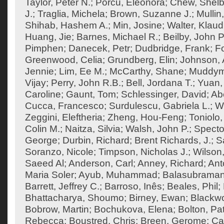
Taylor, Peter N.
;
Porcu, Eleonora
;
Chew, Shel
J.
;
Traglia, Michela
;
Brown, Suzanne J.
;
Mullin
Shihab, Hashem A.
;
Min, Josine
;
Walter, Klaud
Huang, Jie
;
Barnes, Michael R.
;
Beilby, John P
Pimphen
;
Danecek, Petr
;
Dudbridge, Frank
;
F
Greenwood, Celia
;
Grundberg, Elin
;
Johnson, 
Jennie
;
Lim, Ee M.
;
McCarthy, Shane
;
Muddym
Vijay
;
Perry, John R.B.
;
Bell, Jordana T.
;
Yuan,
Caroline
;
Gaunt, Tom
;
Schlessinger, David
;
Ab
Cucca, Francesco
;
Surdulescu, Gabriela L.
;
Wo
Zeggini, Eleftheria
;
Zheng, Hou-Feng
;
Toniolo,
Colin M.
;
Naitza, Silvia
;
Walsh, John P.
;
Specto
George
;
Durbin, Richard
;
Brent Richards, J.
;
S
Soranzo, Nicole
;
Timpson, Nicholas J.
;
Wilson,
Saeed Al
;
Anderson, Carl
;
Anney, Richard
;
Ant
Maria Soler
;
Ayub, Muhammad
;
Balasubraman
Barrett, Jeffrey C.
;
Barroso, Inês
;
Beales, Phil
;
Bhattacharya, Shoumo
;
Birney, Ewan
;
Blackw
Bobrow, Martin
;
Bochukova, Elena
;
Bolton, Pat
Rebecca
;
Boustred, Chris
;
Breen, Gerome
;
Ca