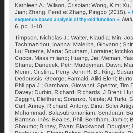
Kathleen A.
;
Wilson, Crispian
;
Wong, Kim
;
Xu,
Jian
;
Zhang, Fend
et
Zhang, Pingbo
(2015).
«
.
Nat
sequence-based analysis of thyroid function »
6, pp. 1-10.
Timpson, Nicholas J.
;
Walter, Klaudia
;
Min, Jos
Tachmazidou, Ioanna
;
Malerba, Giovanni
;
Shi
Lu
;
Futema, Marta
;
Southam, Lorraine
;
Iotchko
Cocca, Massimiliano
;
Huang, Jie
;
Memari, Yas
Shane
;
Danecek, Petr
;
Muddyman, Dawn
;
Man
Menni, Cristina
;
Perry, John R. B.
;
Ring, Susan
Dedoussis, George
;
Farmaki, Aliki-Eleni
;
Burto
Philippa J.
;
Gambaro, Giovanni
;
Spector, Tim 
Davey
;
Durbin, Richard
;
Richards, J Brent
;
Hum
Zeggini, Eleftheria
;
Soranzo, Nicole
;
Al Turki,
Carl
;
Anney, Richard
;
Antony, Dinu
;
Soler Artig
Muhammad
;
Balasubramaniam, Senduran
;
Ba
Barroso, Inês
;
Beales, Phil
;
Bentham, Jamie
;
B
Shoumo
;
Birney, Ewan
;
Blackwood, Douglas
;