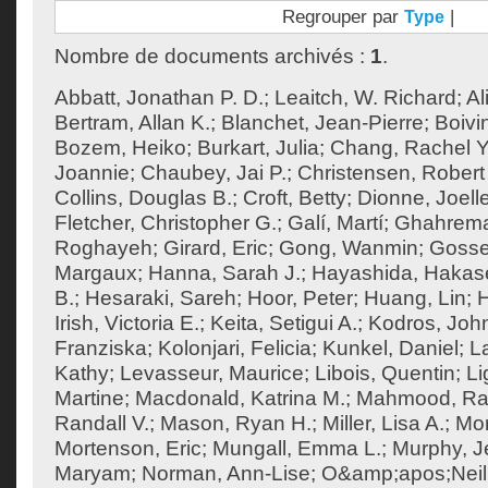
Regrouper par
|
Type
Nombre de documents archivés :
1
.
Abbatt, Jonathan P. D.
;
Leaitch, W. Richard
;
Al
Bertram, Allan K.
;
Blanchet, Jean-Pierre
;
Boivi
Bozem, Heiko
;
Burkart, Julia
;
Chang, Rachel Y
Joannie
;
Chaubey, Jai P.
;
Christensen, Robert 
Collins, Douglas B.
;
Croft, Betty
;
Dionne, Joell
Fletcher, Christopher G.
;
Galí, Martí
;
Ghahrema
Roghayeh
;
Girard, Eric
;
Gong, Wanmin
;
Gossel
Margaux
;
Hanna, Sarah J.
;
Hayashida, Hakas
B.
;
Hesaraki, Sareh
;
Hoor, Peter
;
Huang, Lin
;
H
Irish, Victoria E.
;
Keita, Setigui A.
;
Kodros, Joh
Franziska
;
Kolonjari, Felicia
;
Kunkel, Daniel
;
La
Kathy
;
Levasseur, Maurice
;
Libois, Quentin
;
Li
Martine
;
Macdonald, Katrina M.
;
Mahmood, Ra
Randall V.
;
Mason, Ryan H.
;
Miller, Lisa A.
;
Mor
Mortenson, Eric
;
Mungall, Emma L.
;
Murphy, J
Maryam
;
Norman, Ann-Lise
;
O&amp;apos;Neill