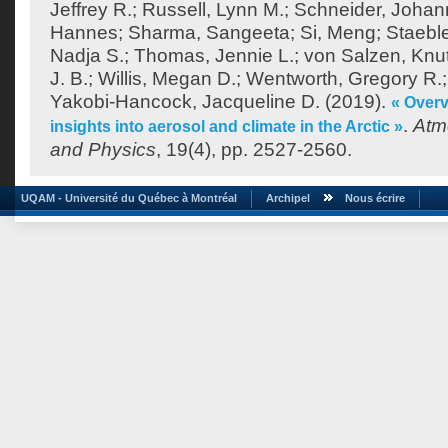
Jeffrey R.
;
Russell, Lynn M.
;
Schneider, Joha
Hannes
;
Sharma, Sangeeta
;
Si, Meng
;
Staeble
Nadja S.
;
Thomas, Jennie L.
;
von Salzen, Knu
J. B.
;
Willis, Megan D.
;
Wentworth, Gregory R.
Yakobi-Hancock, Jacqueline D.
(2019).
« Over
.
Atm
insights into aerosol and climate in the Arctic »
and Physics
, 19(4), pp. 2527-2560.
UQAM - Université du Québec à Montréal
Archipel
Nous écrire