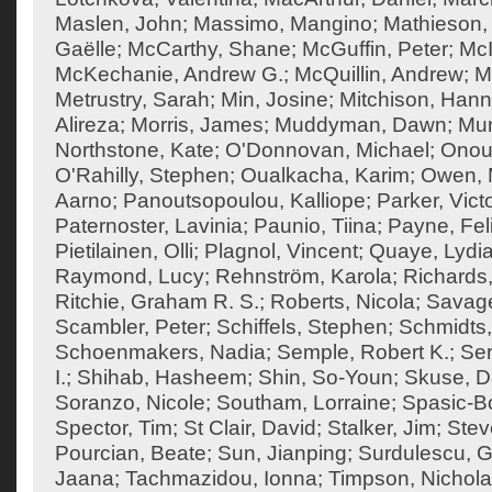
Maslen, John
;
Massimo, Mangino
;
Mathieson, 
Gaëlle
;
McCarthy, Shane
;
McGuffin, Peter
;
McI
McKechanie, Andrew G.
;
McQuillin, Andrew
;
M
Metrustry, Sarah
;
Min, Josine
;
Mitchison, Han
Alireza
;
Morris, James
;
Muddyman, Dawn
;
Mun
Northstone, Kate
;
O'Donnovan, Michael
;
Onouf
O'Rahilly, Stephen
;
Oualkacha, Karim
;
Owen, M
Aarno
;
Panoutsopoulou, Kalliope
;
Parker, Vict
Paternoster, Lavinia
;
Paunio, Tiina
;
Payne, Feli
Pietilainen, Olli
;
Plagnol, Vincent
;
Quaye, Lydi
Raymond, Lucy
;
Rehnström, Karola
;
Richards,
Ritchie, Graham R. S.
;
Roberts, Nicola
;
Savage
Scambler, Peter
;
Schiffels, Stephen
;
Schmidts,
Schoenmakers, Nadia
;
Semple, Robert K.
;
Ser
I.
;
Shihab, Hasheem
;
Shin, So-Youn
;
Skuse, D
Soranzo, Nicole
;
Southam, Lorraine
;
Spasic-Bo
Spector, Tim
;
St Clair, David
;
Stalker, Jim
;
Stev
Pourcian, Beate
;
Sun, Jianping
;
Surdulescu, G
Jaana
;
Tachmazidou, Ionna
;
Timpson, Nichol