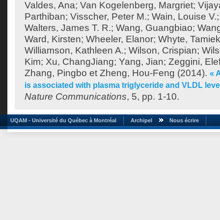
Valdes, Ana
;
Van Kogelenberg, Margriet
;
Vija
Parthiban
;
Visscher, Peter M.
;
Wain, Louise V.
Walters, James T. R.
;
Wang, Guangbiao
;
Wang
Ward, Kirsten
;
Wheeler, Elanor
;
Whyte, Tamie
Williamson, Kathleen A.
;
Wilson, Crispian
;
Wils
Kim
;
Xu, ChangJiang
;
Yang, Jian
;
Zeggini, Ele
Zhang, Pingbo
et
Zheng, Hou-Feng
(2014).
« 
is associated with plasma triglyceride and VLDL lev
Nature Communications
, 5, pp. 1-10.
UQAM - Université du Québec à Montréal
Archipel
Nous écrire