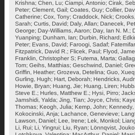
Krishna
;
Chen, Lu
;
Ciampi, Antonio
;
Cirak, Seb
Peter
;
Clement, Gail
;
Coates, Guy
;
Collier, Dav
Catherine
;
Cox, Tony
;
Craddock, Nick
;
Crooks
Sarah
;
Curtis, David
;
Daly, Allan
;
Danecek, Pet
George
;
Day-Williams, Aaron
;
Day, Ian N. M.
;
Yuanping
;
Dunham, Ian
;
Durbin, Richard
;
Edki
Peter
;
Evans, David
;
Faroogi, Sadaf
;
Fatemifa
Fitzpatrick, David R.
;
Flicek, Paul
;
Flyod, Jam
Franklin, Christopher S
;
Futema, Marta
;
Gallag
Tom
;
Geihs, Matthias
;
Geschwind, Daniel
;
Gre
Griffin, Heather
;
Grozeva, Detelina
;
Guo, Xueq
Gurling, Hugh
;
Hart, Deborah
;
Hendricks, Aud
Howie, Bryan
;
Huang, Jie
;
Huang, Liren
;
Hubba
Steve E.
;
Hurles, Matthew E.
;
Hysi, Pirro
;
Jack
Jamshidi, Yalda
;
Jing, Tian
;
Joyce, Chris
;
Kaye
Thomas
;
Keogh, Julia
;
Kemp, John
;
Kennedy,
Kokocinski, Anja
;
Lachance, Genevieve
;
Langf
Lawson, Daniel
;
Lee, Irene
;
Lek, Monkol
;
Liang
Li, Rui
;
Li, Yingrui
;
Liu, Ryan
;
Lönnqvist, Jouko
Lotchkova, Valentina
;
MacArthur, Daniel
;
Marc