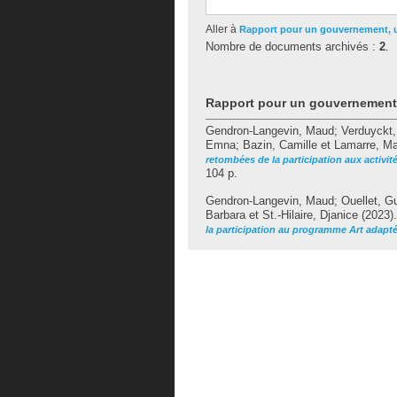
Aller à
Rapport pour un gouvernement,
Nombre de documents archivés :
2
.
Rapport pour un gouvernemen
Gendron-Langevin, Maud
;
Verduyckt,
Emna
;
Bazin, Camille
et
Lamarre, Ma
retombées de la participation aux activit
104 p.
Gendron-Langevin, Maud
;
Ouellet, G
Barbara
et
St.-Hilaire, Djanice
(2023)
la participation au programme Art adapté 