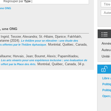
Regrouper par
Type
|
 une ONG
t, une ONG
 Ingrid
;
Tessier, Alexandra
;
St.-Hilaire, Djanice
;
Fakhfakh,
rianne
(2024).
Le théâtre pour se réinsérer : une étude des
Anné
.
Montréal, Québec, Canada,
és offertes par le Théâtre Aphasique
Auteu
uillaume
;
Horvais, Jean
;
Bourret, Alexis
;
Papamiltiadou,
Unité
.
Les arts vivants pour une expérience inclusive : une évaluation de
.
Montréal, Québec, Canada, 34 p.
offert par la Place des Arts
Libre
Polit
Polit
Open p