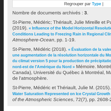
Regrouper par
|
Type
Nombre de documents archivés :
3
.
St-Pierre, Médéric
;
Thériault, Julie Mireille
et
P
(2019).
« Influence of the Model Horizontal Resolu
Conditions Leading to Freezing Rain in Regional Cli
Atmosphere-Ocean
, pp. 1-19.
St-Pierre, Médéric
(2018).
« Évaluation de la vale
une augmentation de la résolution horizontale du M
du climat version 5 pour la production de précipitati
Mémoire. Montré
nord-est de l'Amérique du Nord »
Canada), Université du Québec à Montréal, Ma
de l'atmosphère.
St-Pierre, Médéric
et
Thériault, Julie M.
(2015)
Water Saturation Represented on Ice Crystal Growth
of the Atmospheric Sciences
, 72(7), pp. 2608-