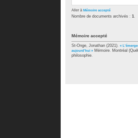
Aller à
Mémoire accepté
Nombre de documents archivés :
1
.
Mémoire accepté
St-Onge, Jonathan
(2021).
« L'émerge
Mémoire. Montréal (Québ
aujourd'hui »
philosophie.