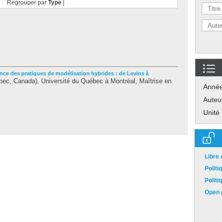
Regrouper par
Type
|
nce des pratiques de modélisation hybrides : de Levins à
ec, Canada), Université du Québec à Montréal, Maîtrise en
Anné
Auteu
Unité
Libre
Polit
Polit
Open p