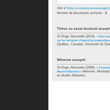
Aller à
Thèse ou essai doctoral accepté
Nombre de documents archivés :
2
.
Thèse ou essai doctoral accept
St-Onge, Alexandre
(2014).
« Voix mon
sur les tactiques d'approche pragmatique
(Québec, Canada), Université du Québ
Mémoire accepté
St-Onge, Alexandre
(2006).
« Chiasme 
Mémoire. Montréal 
Maurice Blanchot »
en études littéraires.