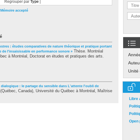
Regrouper par
Type
|
|
Mémoire accepté
é
stres : études comparatives de nature théorique et pratique portant
Thèse. Montréal
 de l'insaisissable en performance sonore »
Anné
ec à Montréal, Doctorat en études et pratiques des arts.
Auteu
Unité
dialogique : le partage du sensible dans L'attente l'oubli de
(Québec, Canada), Université du Québec à Montréal, Maîtrise
Libre
Polit
Polit
Open p