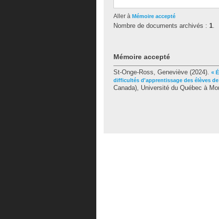
Aller à
Mémoire accepté
Nombre de documents archivés :
1
.
Mémoire accepté
St-Onge-Ross, Geneviève
(2024).
« 
difficultés d'apprentissage des élèves d
Canada), Université du Québec à Mont