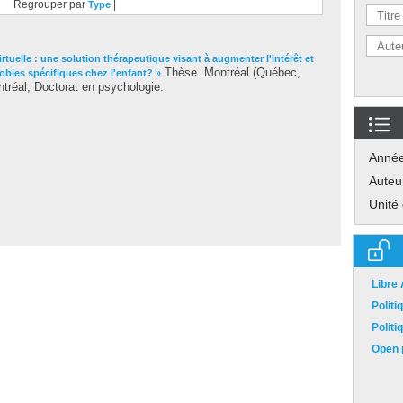
Regrouper par
|
Type
virtuelle : une solution thérapeutique visant à augmenter l'intérêt et
Thèse. Montréal (Québec,
obies spécifiques chez l'enfant? »
tréal, Doctorat en psychologie.
Anné
Auteu
Unité
Libre
Polit
Polit
Open p