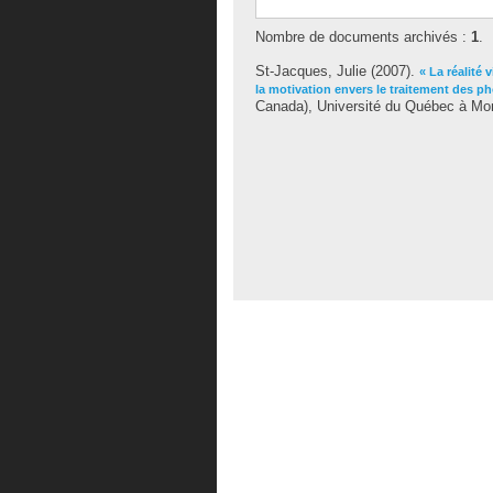
Nombre de documents archivés :
1
.
St-Jacques, Julie
(2007).
« La réalité 
la motivation envers le traitement des ph
Canada), Université du Québec à Mon