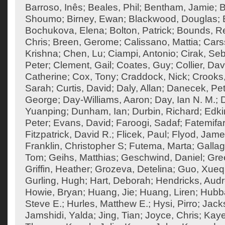
Barroso, Inês
;
Beales, Phil
;
Bentham, Jamie
;
B
Shoumo
;
Birney, Ewan
;
Blackwood, Douglas
;
Bochukova, Elena
;
Bolton, Patrick
;
Bounds, R
Chris
;
Breen, Gerome
;
Calissano, Mattia
;
Cars
Krishna
;
Chen, Lu
;
Ciampi, Antonio
;
Cirak, Seb
Peter
;
Clement, Gail
;
Coates, Guy
;
Collier, Dav
Catherine
;
Cox, Tony
;
Craddock, Nick
;
Crooks
Sarah
;
Curtis, David
;
Daly, Allan
;
Danecek, Pet
George
;
Day-Williams, Aaron
;
Day, Ian N. M.
;
Yuanping
;
Dunham, Ian
;
Durbin, Richard
;
Edki
Peter
;
Evans, David
;
Faroogi, Sadaf
;
Fatemifa
Fitzpatrick, David R.
;
Flicek, Paul
;
Flyod, Jam
Franklin, Christopher S
;
Futema, Marta
;
Gallag
Tom
;
Geihs, Matthias
;
Geschwind, Daniel
;
Gre
Griffin, Heather
;
Grozeva, Detelina
;
Guo, Xueq
Gurling, Hugh
;
Hart, Deborah
;
Hendricks, Aud
Howie, Bryan
;
Huang, Jie
;
Huang, Liren
;
Hubba
Steve E.
;
Hurles, Matthew E.
;
Hysi, Pirro
;
Jack
Jamshidi, Yalda
;
Jing, Tian
;
Joyce, Chris
;
Kaye