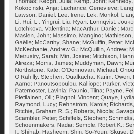
Thomas
;
Keogh, Julia
;
Kemp, John
;
Kennedy,
Kokocinski, Anja
;
Lachance, Genevieve
;
Langf
Lawson, Daniel
;
Lee, Irene
;
Lek, Monkol
;
Liang
Li, Rui
;
Li, Yingrui
;
Liu, Ryan
;
Lönnqvist, Jouko
Lotchkova, Valentina
;
MacArthur, Daniel
;
Marc
Maslen, John
;
Massimo, Mangino
;
Mathieson, 
Gaëlle
;
McCarthy, Shane
;
McGuffin, Peter
;
McI
McKechanie, Andrew G.
;
McQuillin, Andrew
;
M
Metrustry, Sarah
;
Min, Josine
;
Mitchison, Han
Alireza
;
Morris, James
;
Muddyman, Dawn
;
Mun
Northstone, Kate
;
O'Donnovan, Michael
;
Onouf
O'Rahilly, Stephen
;
Oualkacha, Karim
;
Owen, M
Aarno
;
Panoutsopoulou, Kalliope
;
Parker, Vict
Paternoster, Lavinia
;
Paunio, Tiina
;
Payne, Feli
Pietilainen, Olli
;
Plagnol, Vincent
;
Quaye, Lydi
Raymond, Lucy
;
Rehnström, Karola
;
Richards,
Ritchie, Graham R. S.
;
Roberts, Nicola
;
Savage
Scambler, Peter
;
Schiffels, Stephen
;
Schmidts,
Schoenmakers, Nadia
;
Semple, Robert K.
;
Ser
I.
;
Shihab, Hasheem
;
Shin, So-Youn
;
Skuse, D