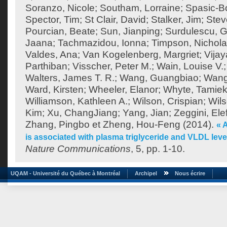
Soranzo, Nicole
;
Southam, Lorraine
;
Spasic-Bo
Spector, Tim
;
St Clair, David
;
Stalker, Jim
;
Stev
Pourcian, Beate
;
Sun, Jianping
;
Surdulescu, G
Jaana
;
Tachmazidou, Ionna
;
Timpson, Nichol
Valdes, Ana
;
Van Kogelenberg, Margriet
;
Vija
Parthiban
;
Visscher, Peter M.
;
Wain, Louise V.
Walters, James T. R.
;
Wang, Guangbiao
;
Wang
Ward, Kirsten
;
Wheeler, Elanor
;
Whyte, Tamie
Williamson, Kathleen A.
;
Wilson, Crispian
;
Wils
Kim
;
Xu, ChangJiang
;
Yang, Jian
;
Zeggini, Ele
Zhang, Pingbo
et
Zheng, Hou-Feng
(2014).
« 
is associated with plasma triglyceride and VLDL lev
Nature Communications
, 5, pp. 1-10.
UQAM - Université du Québec à Montréal
Archipel
Nous écrire