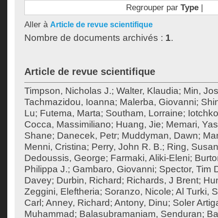
Regrouper par
Type
|
Aller à
Article de revue scientifique
Nombre de documents archivés :
1
.
Article de revue scientifique
Timpson, Nicholas J.
;
Walter, Klaudia
;
Min, Jos
Tachmazidou, Ioanna
;
Malerba, Giovanni
;
Shi
Lu
;
Futema, Marta
;
Southam, Lorraine
;
Iotchko
Cocca, Massimiliano
;
Huang, Jie
;
Memari, Yas
Shane
;
Danecek, Petr
;
Muddyman, Dawn
;
Man
Menni, Cristina
;
Perry, John R. B.
;
Ring, Susan
Dedoussis, George
;
Farmaki, Aliki-Eleni
;
Burto
Philippa J.
;
Gambaro, Giovanni
;
Spector, Tim 
Davey
;
Durbin, Richard
;
Richards, J Brent
;
Hum
Zeggini, Eleftheria
;
Soranzo, Nicole
;
Al Turki,
Carl
;
Anney, Richard
;
Antony, Dinu
;
Soler Artig
Muhammad
;
Balasubramaniam, Senduran
;
Ba