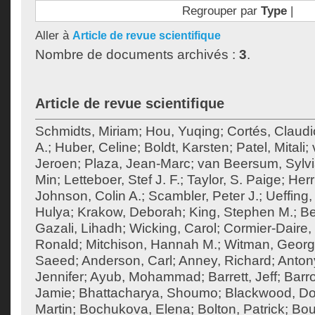
Regrouper par
Type
|
Aller à
Article de revue scientifique
Nombre de documents archivés :
3
.
Article de revue scientifique
Schmidts, Miriam
;
Hou, Yuqing
;
Cortés, Claudi
A.
;
Huber, Celine
;
Boldt, Karsten
;
Patel, Mitali
;
Jeroen
;
Plaza, Jean-Marc
;
van Beersum, Sylvi
Min
;
Letteboer, Stef J. F.
;
Taylor, S. Paige
;
Herr
Johnson, Colin A.
;
Scambler, Peter J.
;
Ueffing,
Hulya
;
Krakow, Deborah
;
King, Stephen M.
;
Be
Gazali, Lihadh
;
Wicking, Carol
;
Cormier-Daire, 
Ronald
;
Mitchison, Hannah M.
;
Witman, Georg
Saeed
;
Anderson, Carl
;
Anney, Richard
;
Anton
Jennifer
;
Ayub, Mohammad
;
Barrett, Jeff
;
Barr
Jamie
;
Bhattacharya, Shoumo
;
Blackwood, Do
Martin
;
Bochukova, Elena
;
Bolton, Patrick
;
Bou