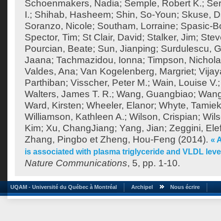
Schoenmakers, Nadia
;
Semple, Robert K.
;
Ser
I.
;
Shihab, Hasheem
;
Shin, So-Youn
;
Skuse, D
Soranzo, Nicole
;
Southam, Lorraine
;
Spasic-Bo
Spector, Tim
;
St Clair, David
;
Stalker, Jim
;
Stev
Pourcian, Beate
;
Sun, Jianping
;
Surdulescu, G
Jaana
;
Tachmazidou, Ionna
;
Timpson, Nichol
Valdes, Ana
;
Van Kogelenberg, Margriet
;
Vija
Parthiban
;
Visscher, Peter M.
;
Wain, Louise V.
Walters, James T. R.
;
Wang, Guangbiao
;
Wang
Ward, Kirsten
;
Wheeler, Elanor
;
Whyte, Tamie
Williamson, Kathleen A.
;
Wilson, Crispian
;
Wils
Kim
;
Xu, ChangJiang
;
Yang, Jian
;
Zeggini, Ele
Zhang, Pingbo
et
Zheng, Hou-Feng
(2014).
« 
is associated with plasma triglyceride and VLDL lev
Nature Communications
, 5, pp. 1-10.
UQAM - Université du Québec à Montréal
Archipel
Nous écrire