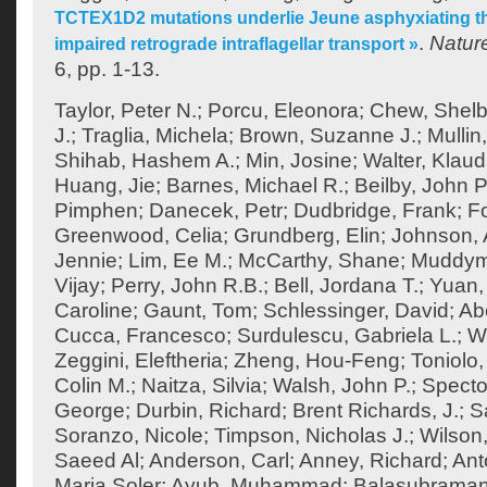
TCTEX1D2 mutations underlie Jeune asphyxiating th
.
Natur
impaired retrograde intraflagellar transport »
6, pp. 1-13.
Taylor, Peter N.
;
Porcu, Eleonora
;
Chew, Shel
J.
;
Traglia, Michela
;
Brown, Suzanne J.
;
Mullin
Shihab, Hashem A.
;
Min, Josine
;
Walter, Klaud
Huang, Jie
;
Barnes, Michael R.
;
Beilby, John P
Pimphen
;
Danecek, Petr
;
Dudbridge, Frank
;
F
Greenwood, Celia
;
Grundberg, Elin
;
Johnson, 
Jennie
;
Lim, Ee M.
;
McCarthy, Shane
;
Muddym
Vijay
;
Perry, John R.B.
;
Bell, Jordana T.
;
Yuan,
Caroline
;
Gaunt, Tom
;
Schlessinger, David
;
Ab
Cucca, Francesco
;
Surdulescu, Gabriela L.
;
Wo
Zeggini, Eleftheria
;
Zheng, Hou-Feng
;
Toniolo,
Colin M.
;
Naitza, Silvia
;
Walsh, John P.
;
Specto
George
;
Durbin, Richard
;
Brent Richards, J.
;
S
Soranzo, Nicole
;
Timpson, Nicholas J.
;
Wilson,
Saeed Al
;
Anderson, Carl
;
Anney, Richard
;
Ant
Maria Soler
;
Ayub, Muhammad
;
Balasubraman