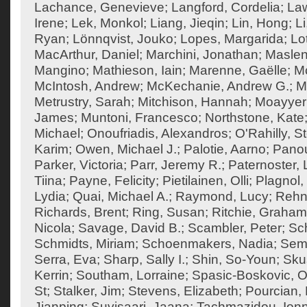
Lachance, Genevieve
;
Langford, Cordelia
;
Law
Irene
;
Lek, Monkol
;
Liang, Jieqin
;
Lin, Hong
;
Li
Ryan
;
Lönnqvist, Jouko
;
Lopes, Margarida
;
Lo
MacArthur, Daniel
;
Marchini, Jonathan
;
Maslen
Mangino
;
Mathieson, Iain
;
Marenne, Gaëlle
;
Mc
McIntosh, Andrew
;
McKechanie, Andrew G.
;
M
Metrustry, Sarah
;
Mitchison, Hannah
;
Moayyeri
James
;
Muntoni, Francesco
;
Northstone, Kate
Michael
;
Onoufriadis, Alexandros
;
O'Rahilly, 
Karim
;
Owen, Michael J.
;
Palotie, Aarno
;
Panou
Parker, Victoria
;
Parr, Jeremy R.
;
Paternoster, 
Tiina
;
Payne, Felicity
;
Pietilainen, Olli
;
Plagnol,
Lydia
;
Quai, Michael A.
;
Raymond, Lucy
;
Rehn
Richards, Brent
;
Ring, Susan
;
Ritchie, Graham
Nicola
;
Savage, David B.
;
Scambler, Peter
;
Sch
Schmidts, Miriam
;
Schoenmakers, Nadia
;
Semp
Serra, Eva
;
Sharp, Sally I.
;
Shin, So-Youn
;
Sku
Kerrin
;
Southam, Lorraine
;
Spasic-Boskovic, O
St
;
Stalker, Jim
;
Stevens, Elizabeth
;
Pourcian, 
Jianping
;
Suvisaari, Jaana
;
Tachmazidou, Ion