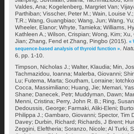
Valdes, Ana
;
Kogelenberg, Margriet Van
;
Vija
Parthiban
;
Visscher, Peter M.
;
Wain, Louise V.
T.R.
;
Wang, Guangbiao
;
Wang, Jun
;
Wang, Yu
Wheeler, Elanor
;
Whyte, Tamieka
;
Williams, H
Kathleen A.
;
Wilson, Crispian
;
Wong, Kim
;
Xu,
Jian
;
Zhang, Fend
et
Zhang, Pingbo
(2015).
«
.
Nat
sequence-based analysis of thyroid function »
6, pp. 1-10.
Timpson, Nicholas J.
;
Walter, Klaudia
;
Min, Jos
Tachmazidou, Ioanna
;
Malerba, Giovanni
;
Shi
Lu
;
Futema, Marta
;
Southam, Lorraine
;
Iotchko
Cocca, Massimiliano
;
Huang, Jie
;
Memari, Yas
Shane
;
Danecek, Petr
;
Muddyman, Dawn
;
Man
Menni, Cristina
;
Perry, John R. B.
;
Ring, Susan
Dedoussis, George
;
Farmaki, Aliki-Eleni
;
Burto
Philippa J.
;
Gambaro, Giovanni
;
Spector, Tim 
Davey
;
Durbin, Richard
;
Richards, J Brent
;
Hum
Zeggini, Eleftheria
;
Soranzo, Nicole
;
Al Turki,