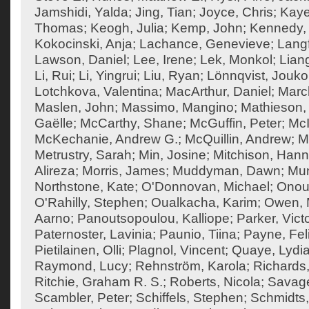
Jamshidi, Yalda
;
Jing, Tian
;
Joyce, Chris
;
Kaye
Thomas
;
Keogh, Julia
;
Kemp, John
;
Kennedy,
Kokocinski, Anja
;
Lachance, Genevieve
;
Langf
Lawson, Daniel
;
Lee, Irene
;
Lek, Monkol
;
Liang
Li, Rui
;
Li, Yingrui
;
Liu, Ryan
;
Lönnqvist, Jouko
Lotchkova, Valentina
;
MacArthur, Daniel
;
Marc
Maslen, John
;
Massimo, Mangino
;
Mathieson, 
Gaëlle
;
McCarthy, Shane
;
McGuffin, Peter
;
McI
McKechanie, Andrew G.
;
McQuillin, Andrew
;
M
Metrustry, Sarah
;
Min, Josine
;
Mitchison, Han
Alireza
;
Morris, James
;
Muddyman, Dawn
;
Mun
Northstone, Kate
;
O'Donnovan, Michael
;
Onouf
O'Rahilly, Stephen
;
Oualkacha, Karim
;
Owen, M
Aarno
;
Panoutsopoulou, Kalliope
;
Parker, Vict
Paternoster, Lavinia
;
Paunio, Tiina
;
Payne, Feli
Pietilainen, Olli
;
Plagnol, Vincent
;
Quaye, Lydi
Raymond, Lucy
;
Rehnström, Karola
;
Richards,
Ritchie, Graham R. S.
;
Roberts, Nicola
;
Savage
Scambler, Peter
;
Schiffels, Stephen
;
Schmidts,