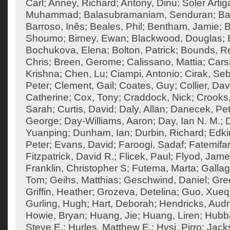
Carl
;
Anney, Richard
;
Antony, Dinu
;
Soler Artig
Muhammad
;
Balasubramaniam, Senduran
;
Ba
Barroso, Inês
;
Beales, Phil
;
Bentham, Jamie
;
B
Shoumo
;
Birney, Ewan
;
Blackwood, Douglas
;
Bochukova, Elena
;
Bolton, Patrick
;
Bounds, R
Chris
;
Breen, Gerome
;
Calissano, Mattia
;
Cars
Krishna
;
Chen, Lu
;
Ciampi, Antonio
;
Cirak, Seb
Peter
;
Clement, Gail
;
Coates, Guy
;
Collier, Dav
Catherine
;
Cox, Tony
;
Craddock, Nick
;
Crooks
Sarah
;
Curtis, David
;
Daly, Allan
;
Danecek, Pet
George
;
Day-Williams, Aaron
;
Day, Ian N. M.
;
Yuanping
;
Dunham, Ian
;
Durbin, Richard
;
Edki
Peter
;
Evans, David
;
Faroogi, Sadaf
;
Fatemifa
Fitzpatrick, David R.
;
Flicek, Paul
;
Flyod, Jam
Franklin, Christopher S
;
Futema, Marta
;
Gallag
Tom
;
Geihs, Matthias
;
Geschwind, Daniel
;
Gre
Griffin, Heather
;
Grozeva, Detelina
;
Guo, Xueq
Gurling, Hugh
;
Hart, Deborah
;
Hendricks, Aud
Howie, Bryan
;
Huang, Jie
;
Huang, Liren
;
Hubba
Steve E.
;
Hurles, Matthew E.
;
Hysi, Pirro
;
Jack