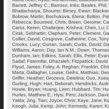
Barrett, Jeffrey C.
;
Barroso, Inês
;
Beales, Phil
;
Bhattacharya, Shoumo
;
Birney, Ewan
;
Blackw
Bobrow, Martin
;
Bochukova, Elena
;
Bolton, Pat
Rebecca
;
Boustred, Chris
;
Breen, Gerome
;
Ca
Carss, Keren
;
Chatterjee, Krishna
;
Chen, Lu
;
C
Cirak, Sebhattin
;
Clapham, Peter
;
Clement, Ga
Collier, David
;
Cosgrove, Catherine
;
Cox, Tony
Crooks, Lucy
;
Curran, Sarah
;
Curtis, David
;
Da
Williams, Aaron
;
Day, Ian N.M.
;
Down, Thoma
Dunham, Ian
;
Edkins, Sarah
;
Ellis, Peter
;
Evan
Sadaf
;
Fatemifar, Ghazaleh
;
Fitzpatrick, David
Flyod, James
;
Foley, A. Reghan
;
Franklin, Chr
Marta
;
Gallagher, Louise
;
Geihs, Matthias
;
Ges
Griffin, Heather
;
Grozeva, Detelina
;
Guo, Xueq
Gurling, Hugh
;
Hart, Deborah
;
Hendricks, Aud
Howie, Bryan
;
Huang, Liren
;
Hubbard, Tim
;
Hu
Hurles, Matthew E.
;
Hysi, Pirro
;
Jackson, Davi
Yalda
;
Jing, Tian
;
Joyce, Chris
;
Kaye, Jane
;
K
Keogh, Julia
;
Kemp, John
;
Kennedy, Karen
;
Ko