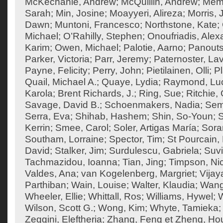
McKechanie, Andrew
;
McQuillin, Andrew
;
Mema
Sarah
;
Min, Josine
;
Moayyeri, Alireza
;
Morris,
Dawn
;
Muntoni, Francesco
;
Northstone, Kate
;
Michael
;
O’Rahilly, Stephen
;
Onoufriadis, Ale
Karim
;
Owen, Michael
;
Palotie, Aarno
;
Panouts
Parker, Victoria
;
Parr, Jeremy
;
Paternoster, Lav
Payne, Felicity
;
Perry, John
;
Pietilainen, Olli
;
Pl
Quail, Michael A.
;
Quaye, Lydia
;
Raymond, Lu
Karola
;
Brent Richards, J.
;
Ring, Sue
;
Ritchie
Savage, David B.
;
Schoenmakers, Nadia
;
Sem
Serra, Eva
;
Shihab, Hashem
;
Shin, So-Youn
;
S
Kerrin
;
Smee, Carol
;
Soler, Artigas María
;
Sora
Southam, Lorraine
;
Spector, Tim
;
St Pourcain,
David
;
Stalker, Jim
;
Surdulescu, Gabriela
;
Suvi
Tachmazidou, Ioanna
;
Tian, Jing
;
Timpson, Ni
Valdes, Ana
;
van Kogelenberg, Margriet
;
Vija
Parthiban
;
Wain, Louise
;
Walter, Klaudia
;
Wang
Wheeler, Ellie
;
Whittall, Ros
;
Williams, Hywel
;
W
Wilson, Scott G.
;
Wong, Kim
;
Whyte, Tamieka
Zeggini, Eleftheria
;
Zhang, Feng
et
Zheng, Ho