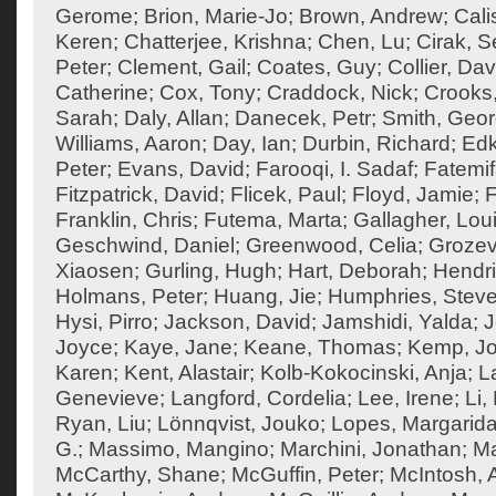
Gerome
;
Brion, Marie-Jo
;
Brown, Andrew
;
Cali
Keren
;
Chatterjee, Krishna
;
Chen, Lu
;
Cirak, S
Peter
;
Clement, Gail
;
Coates, Guy
;
Collier, Dav
Catherine
;
Cox, Tony
;
Craddock, Nick
;
Crooks
Sarah
;
Daly, Allan
;
Danecek, Petr
;
Smith, Geo
Williams, Aaron
;
Day, Ian
;
Durbin, Richard
;
Edk
Peter
;
Evans, David
;
Farooqi, I. Sadaf
;
Fatemif
Fitzpatrick, David
;
Flicek, Paul
;
Floyd, Jamie
;
F
Franklin, Chris
;
Futema, Marta
;
Gallagher, Lou
Geschwind, Daniel
;
Greenwood, Celia
;
Grozev
Xiaosen
;
Gurling, Hugh
;
Hart, Deborah
;
Hendri
Holmans, Peter
;
Huang, Jie
;
Humphries, Steve
Hysi, Pirro
;
Jackson, David
;
Jamshidi, Yalda
;
J
Joyce
;
Kaye, Jane
;
Keane, Thomas
;
Kemp, J
Karen
;
Kent, Alastair
;
Kolb-Kokocinski, Anja
;
L
Genevieve
;
Langford, Cordelia
;
Lee, Irene
;
Li,
Ryan, Liu
;
Lönnqvist, Jouko
;
Lopes, Margarid
G.
;
Massimo, Mangino
;
Marchini, Jonathan
;
Ma
McCarthy, Shane
;
McGuffin, Peter
;
McIntosh,