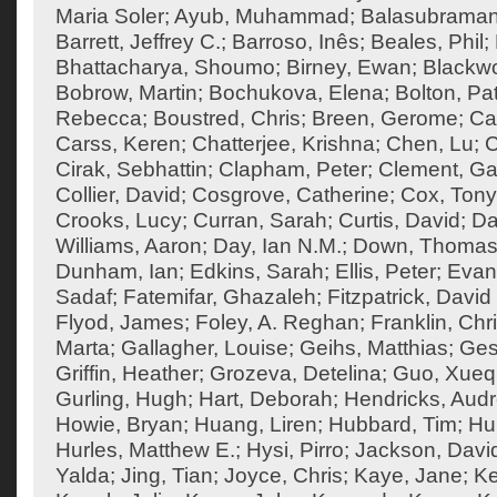
Maria Soler
;
Ayub, Muhammad
;
Balasubraman
Barrett, Jeffrey C.
;
Barroso, Inês
;
Beales, Phil
;
Bhattacharya, Shoumo
;
Birney, Ewan
;
Blackw
Bobrow, Martin
;
Bochukova, Elena
;
Bolton, Pat
Rebecca
;
Boustred, Chris
;
Breen, Gerome
;
Ca
Carss, Keren
;
Chatterjee, Krishna
;
Chen, Lu
;
C
Cirak, Sebhattin
;
Clapham, Peter
;
Clement, Ga
Collier, David
;
Cosgrove, Catherine
;
Cox, Tony
Crooks, Lucy
;
Curran, Sarah
;
Curtis, David
;
Da
Williams, Aaron
;
Day, Ian N.M.
;
Down, Thoma
Dunham, Ian
;
Edkins, Sarah
;
Ellis, Peter
;
Evan
Sadaf
;
Fatemifar, Ghazaleh
;
Fitzpatrick, David
Flyod, James
;
Foley, A. Reghan
;
Franklin, Chr
Marta
;
Gallagher, Louise
;
Geihs, Matthias
;
Ges
Griffin, Heather
;
Grozeva, Detelina
;
Guo, Xueq
Gurling, Hugh
;
Hart, Deborah
;
Hendricks, Aud
Howie, Bryan
;
Huang, Liren
;
Hubbard, Tim
;
Hu
Hurles, Matthew E.
;
Hysi, Pirro
;
Jackson, Davi
Yalda
;
Jing, Tian
;
Joyce, Chris
;
Kaye, Jane
;
K