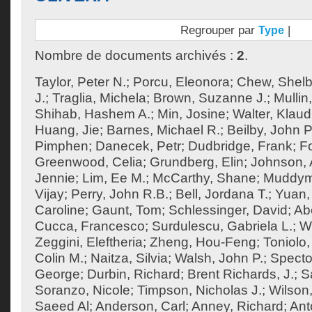
Regrouper par
|
Type
Nombre de documents archivés :
2
.
Taylor, Peter N.
;
Porcu, Eleonora
;
Chew, Shel
J.
;
Traglia, Michela
;
Brown, Suzanne J.
;
Mullin
Shihab, Hashem A.
;
Min, Josine
;
Walter, Klaud
Huang, Jie
;
Barnes, Michael R.
;
Beilby, John P
Pimphen
;
Danecek, Petr
;
Dudbridge, Frank
;
F
Greenwood, Celia
;
Grundberg, Elin
;
Johnson, 
Jennie
;
Lim, Ee M.
;
McCarthy, Shane
;
Muddym
Vijay
;
Perry, John R.B.
;
Bell, Jordana T.
;
Yuan,
Caroline
;
Gaunt, Tom
;
Schlessinger, David
;
Ab
Cucca, Francesco
;
Surdulescu, Gabriela L.
;
Wo
Zeggini, Eleftheria
;
Zheng, Hou-Feng
;
Toniolo,
Colin M.
;
Naitza, Silvia
;
Walsh, John P.
;
Specto
George
;
Durbin, Richard
;
Brent Richards, J.
;
S
Soranzo, Nicole
;
Timpson, Nicholas J.
;
Wilson,
Saeed Al
;
Anderson, Carl
;
Anney, Richard
;
Ant