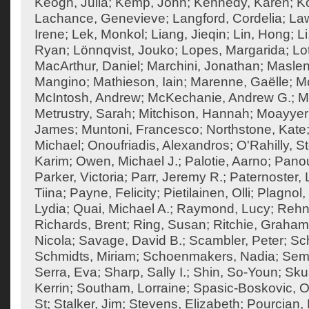
Keogh, Julia
;
Kemp, John
;
Kennedy, Karen
;
Ko
Lachance, Genevieve
;
Langford, Cordelia
;
Law
Irene
;
Lek, Monkol
;
Liang, Jieqin
;
Lin, Hong
;
Li
Ryan
;
Lönnqvist, Jouko
;
Lopes, Margarida
;
Lo
MacArthur, Daniel
;
Marchini, Jonathan
;
Maslen
Mangino
;
Mathieson, Iain
;
Marenne, Gaëlle
;
Mc
McIntosh, Andrew
;
McKechanie, Andrew G.
;
M
Metrustry, Sarah
;
Mitchison, Hannah
;
Moayyeri
James
;
Muntoni, Francesco
;
Northstone, Kate
Michael
;
Onoufriadis, Alexandros
;
O'Rahilly, 
Karim
;
Owen, Michael J.
;
Palotie, Aarno
;
Panou
Parker, Victoria
;
Parr, Jeremy R.
;
Paternoster, 
Tiina
;
Payne, Felicity
;
Pietilainen, Olli
;
Plagnol,
Lydia
;
Quai, Michael A.
;
Raymond, Lucy
;
Rehn
Richards, Brent
;
Ring, Susan
;
Ritchie, Graham
Nicola
;
Savage, David B.
;
Scambler, Peter
;
Sch
Schmidts, Miriam
;
Schoenmakers, Nadia
;
Semp
Serra, Eva
;
Sharp, Sally I.
;
Shin, So-Youn
;
Sku
Kerrin
;
Southam, Lorraine
;
Spasic-Boskovic, O
St
;
Stalker, Jim
;
Stevens, Elizabeth
;
Pourcian, 