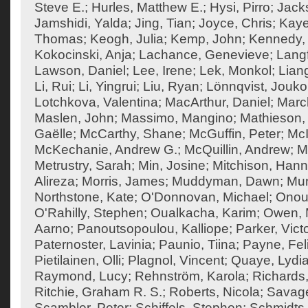
Steve E.
;
Hurles, Matthew E.
;
Hysi, Pirro
;
Jack
Jamshidi, Yalda
;
Jing, Tian
;
Joyce, Chris
;
Kaye
Thomas
;
Keogh, Julia
;
Kemp, John
;
Kennedy,
Kokocinski, Anja
;
Lachance, Genevieve
;
Langf
Lawson, Daniel
;
Lee, Irene
;
Lek, Monkol
;
Liang
Li, Rui
;
Li, Yingrui
;
Liu, Ryan
;
Lönnqvist, Jouko
Lotchkova, Valentina
;
MacArthur, Daniel
;
Marc
Maslen, John
;
Massimo, Mangino
;
Mathieson, 
Gaëlle
;
McCarthy, Shane
;
McGuffin, Peter
;
McI
McKechanie, Andrew G.
;
McQuillin, Andrew
;
M
Metrustry, Sarah
;
Min, Josine
;
Mitchison, Han
Alireza
;
Morris, James
;
Muddyman, Dawn
;
Mun
Northstone, Kate
;
O'Donnovan, Michael
;
Onouf
O'Rahilly, Stephen
;
Oualkacha, Karim
;
Owen, M
Aarno
;
Panoutsopoulou, Kalliope
;
Parker, Vict
Paternoster, Lavinia
;
Paunio, Tiina
;
Payne, Feli
Pietilainen, Olli
;
Plagnol, Vincent
;
Quaye, Lydi
Raymond, Lucy
;
Rehnström, Karola
;
Richards,
Ritchie, Graham R. S.
;
Roberts, Nicola
;
Savage
Scambler, Peter
;
Schiffels, Stephen
;
Schmidts,