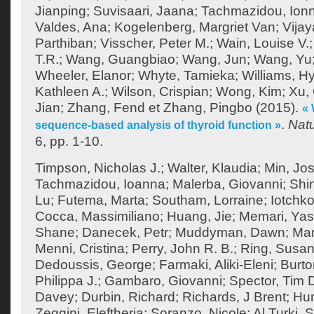
Jianping
;
Suvisaari, Jaana
;
Tachmazidou, Ion
Valdes, Ana
;
Kogelenberg, Margriet Van
;
Vija
Parthiban
;
Visscher, Peter M.
;
Wain, Louise V.
T.R.
;
Wang, Guangbiao
;
Wang, Jun
;
Wang, Yu
Wheeler, Elanor
;
Whyte, Tamieka
;
Williams, H
Kathleen A.
;
Wilson, Crispian
;
Wong, Kim
;
Xu,
Jian
;
Zhang, Fend
et
Zhang, Pingbo
(2015).
«
.
Nat
sequence-based analysis of thyroid function »
6, pp. 1-10.
Timpson, Nicholas J.
;
Walter, Klaudia
;
Min, Jos
Tachmazidou, Ioanna
;
Malerba, Giovanni
;
Shi
Lu
;
Futema, Marta
;
Southam, Lorraine
;
Iotchko
Cocca, Massimiliano
;
Huang, Jie
;
Memari, Yas
Shane
;
Danecek, Petr
;
Muddyman, Dawn
;
Man
Menni, Cristina
;
Perry, John R. B.
;
Ring, Susan
Dedoussis, George
;
Farmaki, Aliki-Eleni
;
Burto
Philippa J.
;
Gambaro, Giovanni
;
Spector, Tim 
Davey
;
Durbin, Richard
;
Richards, J Brent
;
Hum
Zeggini, Eleftheria
;
Soranzo, Nicole
;
Al Turki,