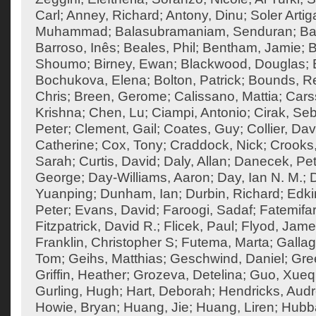
Carl
;
Anney, Richard
;
Antony, Dinu
;
Soler Artig
Muhammad
;
Balasubramaniam, Senduran
;
Ba
Barroso, Inês
;
Beales, Phil
;
Bentham, Jamie
;
B
Shoumo
;
Birney, Ewan
;
Blackwood, Douglas
;
Bochukova, Elena
;
Bolton, Patrick
;
Bounds, R
Chris
;
Breen, Gerome
;
Calissano, Mattia
;
Cars
Krishna
;
Chen, Lu
;
Ciampi, Antonio
;
Cirak, Seb
Peter
;
Clement, Gail
;
Coates, Guy
;
Collier, Dav
Catherine
;
Cox, Tony
;
Craddock, Nick
;
Crooks
Sarah
;
Curtis, David
;
Daly, Allan
;
Danecek, Pet
George
;
Day-Williams, Aaron
;
Day, Ian N. M.
;
Yuanping
;
Dunham, Ian
;
Durbin, Richard
;
Edki
Peter
;
Evans, David
;
Faroogi, Sadaf
;
Fatemifa
Fitzpatrick, David R.
;
Flicek, Paul
;
Flyod, Jam
Franklin, Christopher S
;
Futema, Marta
;
Gallag
Tom
;
Geihs, Matthias
;
Geschwind, Daniel
;
Gre
Griffin, Heather
;
Grozeva, Detelina
;
Guo, Xueq
Gurling, Hugh
;
Hart, Deborah
;
Hendricks, Aud
Howie, Bryan
;
Huang, Jie
;
Huang, Liren
;
Hubba