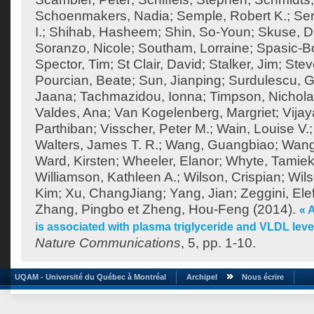
Schoenmakers, Nadia
;
Semple, Robert K.
;
Ser
I.
;
Shihab, Hasheem
;
Shin, So-Youn
;
Skuse, D
Soranzo, Nicole
;
Southam, Lorraine
;
Spasic-Bo
Spector, Tim
;
St Clair, David
;
Stalker, Jim
;
Stev
Pourcian, Beate
;
Sun, Jianping
;
Surdulescu, G
Jaana
;
Tachmazidou, Ionna
;
Timpson, Nichol
Valdes, Ana
;
Van Kogelenberg, Margriet
;
Vija
Parthiban
;
Visscher, Peter M.
;
Wain, Louise V.
Walters, James T. R.
;
Wang, Guangbiao
;
Wang
Ward, Kirsten
;
Wheeler, Elanor
;
Whyte, Tamie
Williamson, Kathleen A.
;
Wilson, Crispian
;
Wils
Kim
;
Xu, ChangJiang
;
Yang, Jian
;
Zeggini, Ele
Zhang, Pingbo
et
Zheng, Hou-Feng
(2014).
« 
is associated with plasma triglyceride and VLDL lev
Nature Communications
, 5, pp. 1-10.
UQAM - Université du Québec à Montréal
Archipel
Nous écrire