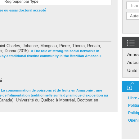
Regrouper par
Type
|
e ou essai doctoral accepté
int-Charles, Johanne
;
Mongeau, Pierre
;
Távora, Renata
;
er, Donna
(2015).
« The role of strong-tie social networks in
Anné
.
s by a traditional riverine community in the Brazilian Amazon »
Auteu
Unité
é
 La consommation de poissons et de fruits en Amazonie : une
 de l'alimentation traditionnelle sur la dynamique d'exposition au
Libre
anada), Université du Québec à Montréal, Doctorat en
Polit
Polit
Open p