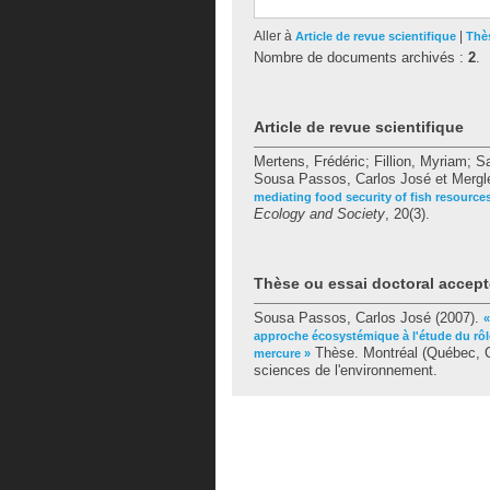
Aller à
|
Article de revue scientifique
Thès
Nombre de documents archivés :
2
.
Article de revue scientifique
Mertens, Frédéric
;
Fillion, Myriam
;
Sa
Sousa Passos, Carlos José
et
Mergl
mediating food security of fish resource
Ecology and Society
, 20(3).
Thèse ou essai doctoral accept
Sousa Passos, Carlos José
(2007).
«
approche écosystémique à l'étude du rôle
Thèse. Montréal (Québec, C
mercure »
sciences de l'environnement.